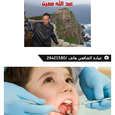
عيادة الشافعي هاتف /26421580