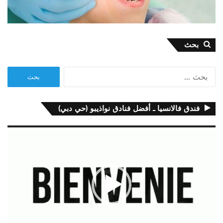
بحث
البحث
عن:
فندق فالانسيا ـ أفضل فنادق نواذيبو (حي دبي)
مشغل
الفيديو