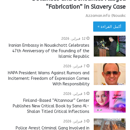
“Fabrication” in Slavery Case
Azzaman.info (Nouakc
أكمل القراءة »
12 فبراير، 2026
Iranian Embassy in Nouakchott Celebrates
47th Anniversary of the Founding of the
Islamic Republic
7 فبراير، 2026
HAPA President Warns Against Rumors and
Incitement: Freedom of Expression Comes
With Responsibility
5 فبراير، 2026
Finland-Based “Altannour” Center
Publishes New Critical Book by Sana Al-
Shalan Titled Critical Inflections
3 فبراير، 2026
Police Arrest Criminal Gang Involved in