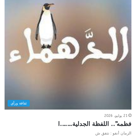
ثقافة ورأي
21 يوليو، 2026
فظمه”.. اللفظة الجدلية…….ا
الزمان أنفو : نتفق ش