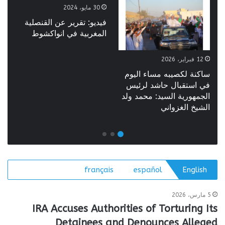
30 مايو، 2024
فيديو: تقرير عن القنصلية
المغربية في انواكشوط
12 فبراير، 2026
ساكنة لكصيبه مساء اليوم
ف
في استقبال حاشد لرئيس
ب
الجمهورية السيد: محمد ولد
الشيخ الغزواني
français
español
English
5 مارس، 2026
IRA Accuses Authorities of Torturing Its
Detainees and Denounces Alleged