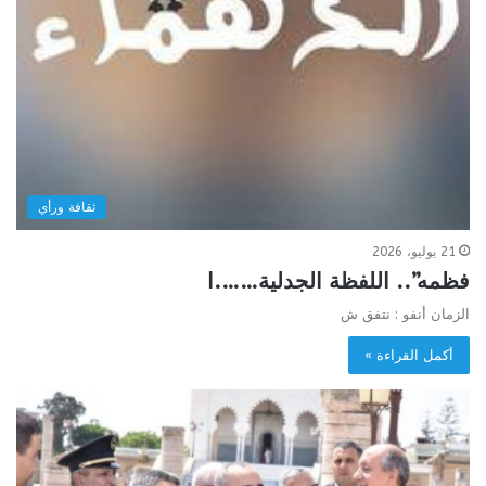
ثقافة ورأي
21 يوليو، 2026
فظمه”.. اللفظة الجدلية…….ا
الزمان أنفو : نتفق ش
أكمل القراءة »