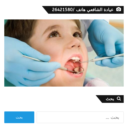
عيادة الشافعي هاتف /26421580
بحث
البحث
عن: