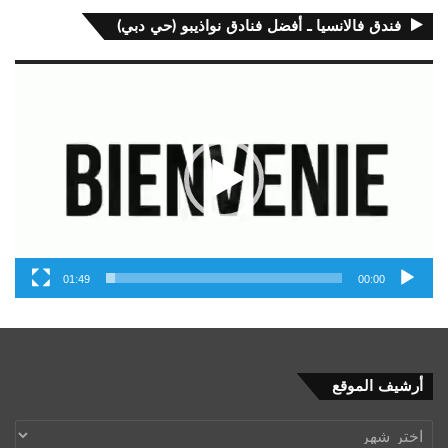
فندق فالانسيا ـ أفضل فنادق نواذيبو (حي دبي)
مشغل
الفيديو
01:49
00:00
أرشيف
أرشيف الموقع
الموقع