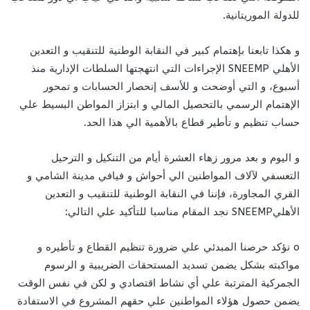
للدولة الموريتانية.
و هكذا تابعنا بإهتمام كبير في النقابة الوطنية للتنقيب و التعدين
الأهلي SNEEMP الإجراءات التي انتهجتها السلطات الإدارية منذ
أسبوع، و التي أوضحت و للأسف إنحصار الحسابات و تمحور
الإهتمام الرسمي بالتحصيل المالي و ابتزاز المواطن البسيط علي
حساب تنظيم و تأطير قطاع بالأهمية الي هذا الحد.
و اليوم و بعد مرور زهاء العشرة أيام من التنكيل و الترحيل
التعسفي لآلاف المواطنين الي أحواش و فيافي مدينة الشامي و
القري المجاورة، فإننا في النقابة الوطنية للتنقيب و التعدين
الأهليSNEEMP نجد المقام مناسبا للتأكيد علي التالي:
o نؤكد حرصنا المبدئي علي ضرورة تنظيم القطاع و تأطيره و
مواكبته بشكل يضمن تسديد المستحقات الضريبية و الرسوم
الجمركية المترتبة علي أي نشاط اقتصادي و لكن في نفس الوقت
يضمن حصول هؤلاء المواطنين علي حقهم المشروع في الاستفادة