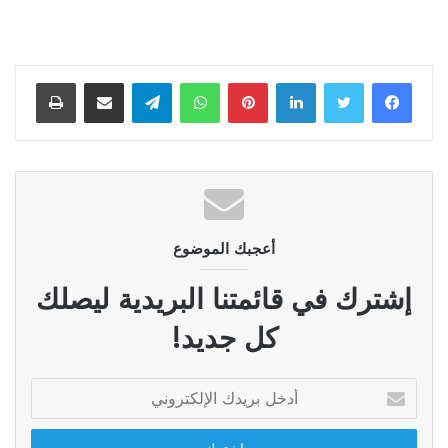
لينكدإن
بينتيريست
واتساب
تيلقرام
مشاركة عبر البريد
طباعة
أعجبك الموضوع
إشترك في قائمتنا البريدية ليصلك
كل جديد!
أدخل
بريدك
الإلكتروني