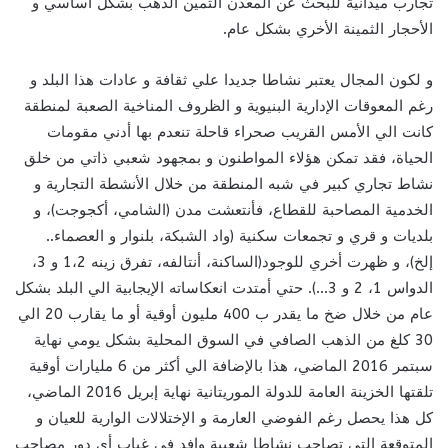
تجارب ميدانية للبحث عن المعدن الثمين الذهب بشكل أساسي و
الأحجار الثمينة الأخري بشكل عام.
و لكون المجال يعتبر نشاطا جديدا علي ثقافة و عادات هذا البلد و
رغم المعوقات الإدارية البنيوية و الظروف المناخية الصعبة لمنطقة
كانت الي الأمس القريب صحراء قاحلة تنعدم بها أدني مقومات
الحياة، فقد تمكن هؤلاء المواطنون و بمجهود شعبي ذاتي من خلق
نشاط تجاري كبير في شبه المنطقة من خلال الأنشطة التجارية و
الخدمية المصاحبة للقطاع، فأنتعشت مدن (الشامي، أكجوجت)، و
بلديات و قري و تجمعات سكنية (واد الشبكة، بلنوار و العصماء..
إلخ)، و ظهرت أخري للوجود(الساكنة، أنتالفه، تفرق زينه 1،2 و 3،
الدواس 1، 2 و 3…). حتي أمتدت انعكاساته الإيجابية الي البلد بشكل
عام من خلال ضخ ما يقدر ب 400 مليون أوقية أو ما يقارب 20 الي
30 كلغ من الذهب الصافي في السوق المحلية بشكل يومي نهاية
سبتمر 2016 الماضي، هذا بالإضافة الي أكثر من 6 مليارات أوقية
تلقتها الخزينة العامة للدولة الموريتانية نهاية إبريل 2016 الماضي،
كل هذا يحصل رغم الفوضي العارمة و الإختلالات الوارية للعيان و
المتوقعة التي تصاحب نشاطا شعبية وافد في غياب أي دور مصاحب