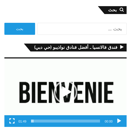
بحث
البحث
عن:
فندق فالانسيا ـ أفضل فنادق نواذيبو (حي دبي)
مشغل
الفيديو
01:49
00:00