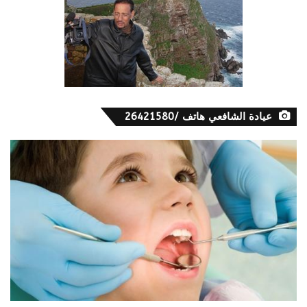
عيادة الشافعي هاتف /26421580