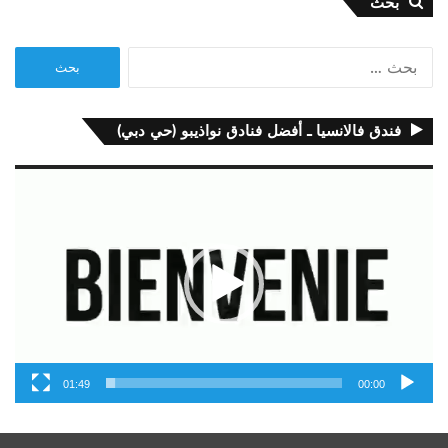
بحث
البحث
عن:
فندق فالانسيا ـ أفضل فنادق نواذيبو (حي دبي)
مشغل
الفيديو
01:49
00:00