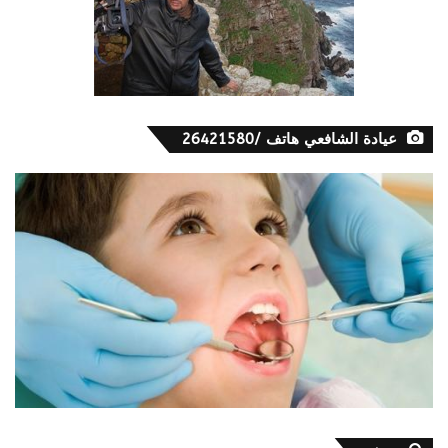
عيادة الشافعي هاتف /26421580