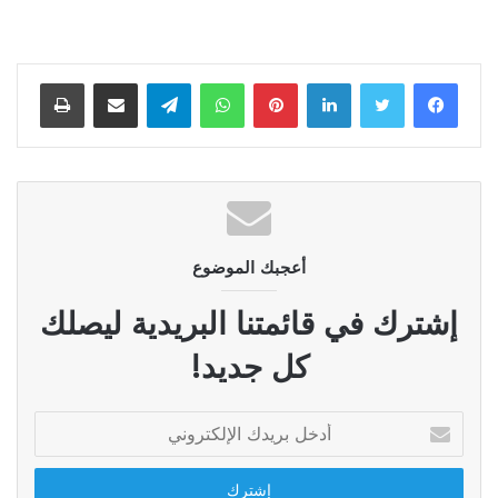
لينكدإن
بينتيريست
واتساب
تيلقرام
مشاركة عبر البريد
طباعة
أعجبك الموضوع
إشترك في قائمتنا البريدية ليصلك
كل جديد!
أدخل
بريدك
الإلكتروني