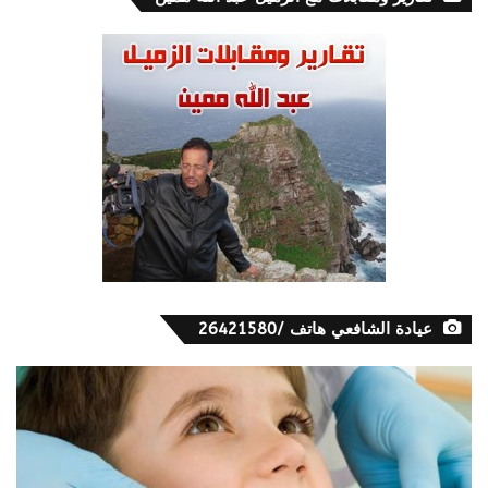
عيادة الشافعي هاتف /26421580