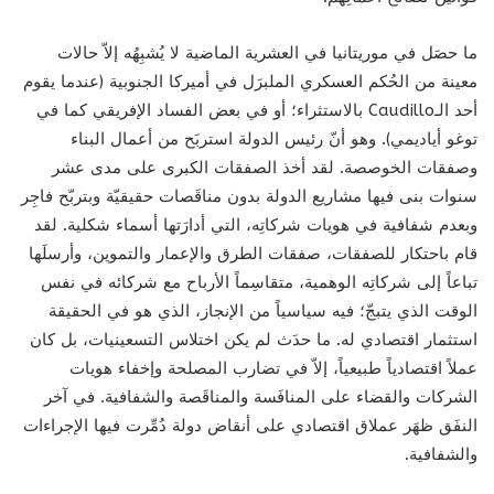
ما حصَل في موريتانيا في العشرية الماضية لا يُشبِهُه إلاّ حالات
معينة من الحُكم العسكري الملبرَل في أميركا الجنوبية (عندما يقوم
أحد الـCaudillo بالاستثراء؛ أو في بعض الفساد الإفريقي كما في
توغو أياديمي). وهو أنّ رئيس الدولة استربَح من أعمال البناء
وصفقات الخوصصة. لقد أخذ الصفقات الكبرى على مدى عشر
سنوات بنى فيها مشاريع الدولة بدون مناقَصات حقيقيّة وبتربّح فاجِر
وبعدم شفافية في هويات شركاتِه، التي أدارَتها أسماء شكلية. لقد
قام باحتكار للصفقات، صفقات الطرق والإعمار والتموين، وأرسلَها
تباعاً إلى شركاتِه الوهمية، متقاسِماً الأرباح مع شركائه في نفس
الوقت الذي يتبجّ؛ فيه سياسياً من الإنجاز، الذي هو في الحقيقة
استثمار اقتصادي له. ما حدَث لم يكن اختلاس التسعينيات، بل كان
عملاً اقتصادياً طبيعياً، إلاّ في تضارب المصلحة وإخفاء هويات
الشركات والقضاء على المنافَسة والمناقَصة والشفافية. في آخر
النفَق ظهَر عملاق اقتصادي على أنقاض دولة دُمِّرت فيها الإجراءات
والشفافية.