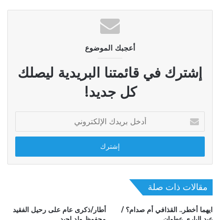
أعجبك الموضوع
إشترك في قائمتنا البريدية ليصلك
كل جديد!
أدخل
بريدك
الإلكتروني
مقالات ذات صلة
ايهما أخطر.. القذافي أم صدام؟ /
أطار/ذكرى عام على رحيل الفقيد
عبد الباري عطوان
محفوظ ولد اجيد