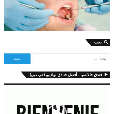
بحث
البحث
عن:
فندق فالانسيا ـ أفضل فنادق نواذيبو (حي دبي)
مشغل
الفيديو