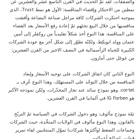
والصفقات. لقد تمّ الحديث في القرن التاسع عشر والعشرين عن
نمطين من الاحتكار وإقصاء المنافَسة: الأول هو نمط Trust، الذي
يموجبه احتكرت الشركات كافة مراحِل صناعة البضاعة وأقصَت
منافسيها من خلال البيع تحتَهم ثمّ إعادة رفع الأسعار بعد القضاء
على المنافَسة. هذا النوع أخذ شكلاً تقليدياً من روكفلر إلى أمين
عثمان وولد انويكِظ. ولكنّه تطوّر إلى شكل آخر مع عودة الشركات
الكبيرة للحياة الرأسمالية في النصف الاخير من القرن العشرين:
من غوغل حتى أمازون.
النوع الثاني كان اتفاق الشركات على توحيد الأسعار وإبعاد
المنافسة من خلال التوحّد على المستهلِك، وهذا النوع عُرِف بـ
cartel، وهو نموذج سائد عند تجار المخدّرات، ولكن نموذجه الأكبر
هو IG Farben في ألمانيا في القرن العشرين.
ثمّة نموذج مألوف: وهو دخول الشركات في السياسة ثمّ التربّح
بالقانون. وهذا النوع مألوف في الولايات المتحِّدة، حيث الشركات
وجماعات الضغط (وأكثرَها شركات) تموّل المنتخَبين لقاء تمرير
قوانين لصالح أعمالِهم.