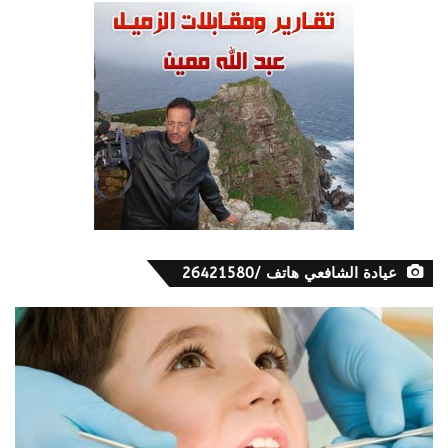
عيادة الشافعي هاتف /26421580