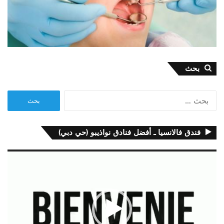
بحث
البحث
عن:
فندق فالانسيا ـ أفضل فنادق نواذيبو (حي دبي)
مشغل
الفيديو