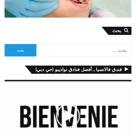
بحث
البحث
عن:
فندق فالانسيا ـ أفضل فنادق نواذيبو (حي دبي)
مشغل
الفيديو