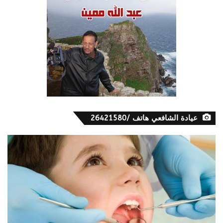
عيادة الشافعي هاتف /26421580