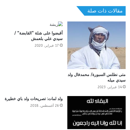
مقالات ذات صلة
أقبضوا على شلة “القابضة” /
سيدي علي بلعمش
17 فبراير، 2020
متى نطلس السبورة/ محمدفال ولد
سيدي ميله
14 فبراير، 2023
ولد لمات: تصريحات ولد باي خطيرة
26 أغسطس، 2018