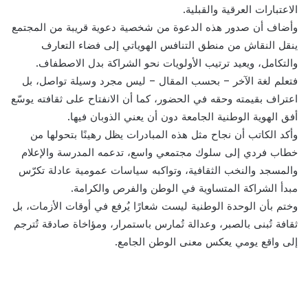
الاعتبارات العرقية والقبلية.
وأضاف أن صدور هذه الدعوة من شخصية دعوية قريبة من المجتمع
ينقل النقاش من منطق التنافس الهوياتي إلى فضاء التعارف
والتكامل، ويعيد ترتيب الأولويات نحو الشراكة بدل الاصطفاف.
فتعلم لغة الآخر – بحسب المقال – ليس مجرد وسيلة تواصل، بل
اعتراف بقيمته وحقه في الحضور، كما أن الانفتاح على ثقافته يوسّع
أفق الهوية الوطنية الجامعة دون أن يعني الذوبان فيها.
وأكد الكاتب أن نجاح مثل هذه المبادرات يظل رهينًا بتحولها من
خطاب فردي إلى سلوك مجتمعي واسع، تدعمه المدرسة والإعلام
والمسجد والنخب الثقافية، وتواكبه سياسات عمومية عادلة تكرّس
مبدأ الشراكة المتساوية في الوطن والفرص والكرامة.
وختم بأن الوحدة الوطنية ليست شعارًا يُرفع في أوقات الأزمات، بل
ثقافة تُبنى بالصبر، وعدالة تُمارس باستمرار، ومؤاخاة صادقة تُترجم
إلى واقع يومي يعكس معنى الوطن الجامع.