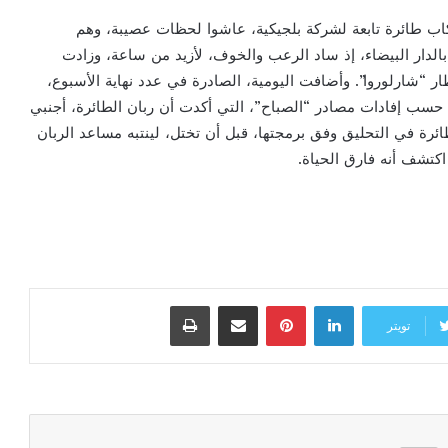
اب طائرة تابعة لشركة بلجيكية، عاشوا لحظات عصيبة، وهم
لدار البيضاء، إذ ساد الرعب والخوف، لأزيد من ساعة، وزادت
ر “شارلوروا”. وأضافت اليومية، الصادرة في عدد نهاية الأسبوع،
ت محقق، حسب إفادات مصادر “الصباح”، التي أكدت أن ربان الطائرة، أجنبي
ائرة في التحليق وفق برمجتها، قبل أن تختل، لينتبه مساعد الربان
 اكتشف أنه فارق الحياة.
لينكدإن
بينتيريست
مشاركة عبر البريد
طباعة
تويتر