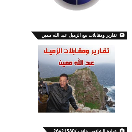
تقارير ومقابلات مع الزميل عبد الله ممين
عيادة الشافعي هاتف /26421580