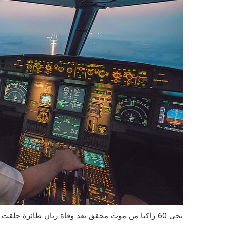
نجى 60 راكبا من موت محقق بعد وفاة ربان طائرة حلقت بين البيضاء وبلجيكا.