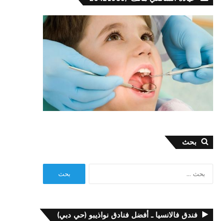
بحث
البحث
عن:
فندق فالانسيا ـ أفضل فنادق نواذيبو (حي دبي)