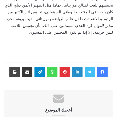
تجنيسهم للعب لصالح موريتانيا، تماما مثل الظهير الأيمن دياو، الذي
كان يلعب في المنتخب الوطني السينغالي، تجنيس اثار الكثير من
الردود و الانتقادت داخل عالم الرياضة بموريتاني، حيث يرونه مجرد
تبذير لأموال كرة القدم، مستدلين على ذلك, بأن تجنيس اللاعب
ليس جريمة، إلا إذا لم يكون المجنس على المستوى
لينكدإن
بينتيريست
واتساب
تيلقرام
مشاركة عبر البريد
طباعة
أعجبك الموضوع