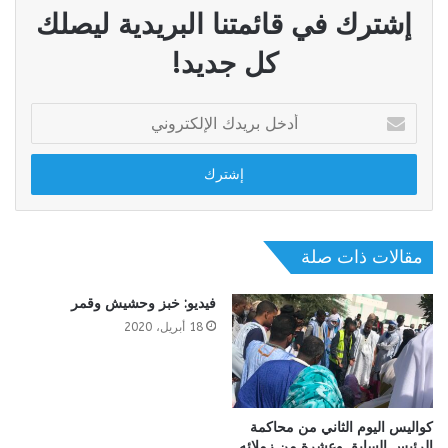
إشترك في قائمتنا البريدية ليصلك
كل جديد!
أدخل
بريدك
الإلكتروني
مقالات ذات صلة
فيديو: خبز وحشيش وقمر
18 أبريل، 2020
كواليس اليوم الثاني من محاكمة
الرئيس السابق وعشرة من زملائه