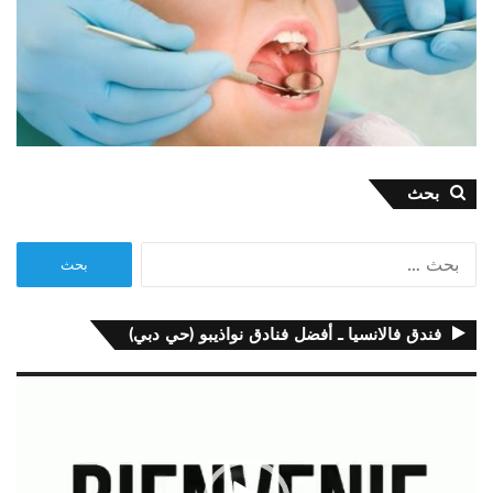
بحث
البحث
عن:
فندق فالانسيا ـ أفضل فنادق نواذيبو (حي دبي)
مشغل
الفيديو