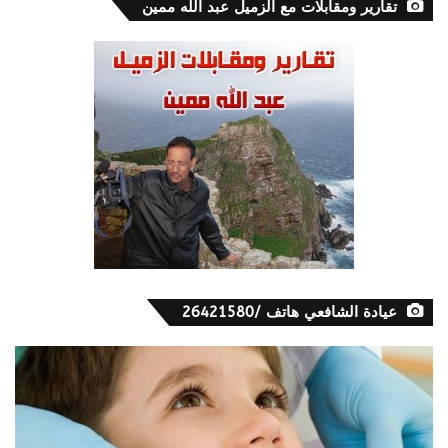
تقارير ومقابلات مع الزميل عبد الله ممين
عيادة الشافعي هاتف /26421580