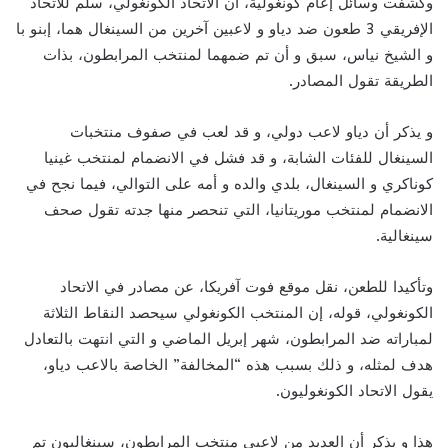
وكشفت وسائل إعام كونغولية، أن الاتحاد الكونغولي، سلم للاتحاد
الإفريقي 3 طعون ضد دياو و لاعبين آخرين من السينغال هما، إبنو با
و الشيخ نياس، سبق و أن تم ضمهما لمنتخب المرابطون، بذات
الطريقة تقول المصادر.
و يذكر أن دياو لاعب دولي، و قد لعب في صفوف منتخبات
السينغال للفئات الشابة، و قد فشل في الانضمام لمنتخب غينيا
كوناكري و السينغال، بلدي والده و أمه على التوالي، فيما نجح في
الانضمام لمنتخب موريتانيا، التي تنحصر منها جدته تقول صحف
سينغالية.
وتأكيدا للطعن، نقل موقع فوت آفريكا، عن مصادر في الاتحاد
الكونغولي، قوله، إن المنتخب الكونغولي سيحصد النقاط الثلاثة
لمباراته ضد المرابطون، شهر إبريل الماضي و التي انتهت بالتعادل
هدف لمثله، و ذلك بسبب هذه “المخالفة” الخاصة بالاعب دياو،
يقول الاتحاد الكونغوليون.
هذا و يذكر أن العديد من لاعبي منتخب المرابطون، سينغاليون تم