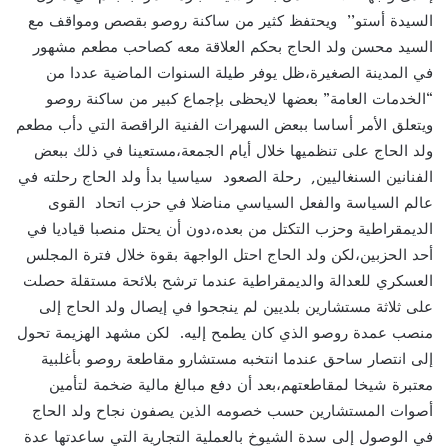
السيدة أستو’’ ويحتفظ كثير من ساكنة روصو بقصص ومواقف مع
السيد محسن ولد الحاج بحكم العلاقة معه كصاحب مطعم مشهور
في المدينة الصغيرة،ظل يوفر طيلة السنوات الماضية عددا من
“الخدمات العامة” بعضها لايحظى بإجماع كبير من ساكنة روصو
ويتعلق الأمر أساسا ببعض السهرات الفنية الراقصة التي دأب مطعم
ولد الحاج على تنظميها خلال أيام الجمعة،مستعينا في ذلك ببعض
الفنانين السنغاليين, رحلة الصعود سياسيا بدأ ولد الحاج رحلته في
عالم السياسة والفعل السياسي مناضلا في حزب اتحاد القوى
الديمقراطية وحزب التكتل من بعده،دون أن يحتل منصبا قياديا في
أحد الحزبين،لكن ولد الحاج احتل الواجهة بقوة خلال فترة المجلس
العسكري للعدالة والديمقراطية عندما ترشح بلائحة مستقلة حصلت
على ثلاثة مستشارين بلديين لم ينجحوا في إيصال ولد الحاج إلى
منصب عمدة روصو الذي كان يطمح إليه. لكن مشهد الهزيمة تحول
إلى انتصار ساحق عندما انتخبه مستشارو مقاطعة روصو بأغلبية
معتبرة شيخا لمقاطعتهم،بعد أن دفع مبالغ مالية ضخمة لتأمين
أصوات المستشارين حسب خصومه الذين يصفون نجاح ولد الحاج
في الوصول إلى سدة الشيوخ بالعملية التجارية التي ساعدتها عدة