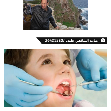
عيادة الشافعي هاتف /26421580