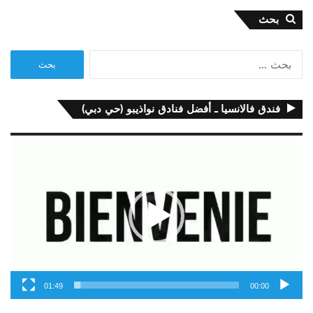
بحث
البحث
عن:
فندق فالانسيا ـ أفضل فنادق نواذيبو (حي دبي)
مشغل
الفيديو
01:49
00:00