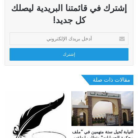
إشترك في قائمتنا البريدية ليصلك
كل جديد!
أدخل
بريدك
الإلكتروني
مقالات ذات صلة
النيابة تُحيل ستة متهمين في “ملف
محكمة الحسابات” وتطلب إيداعهم