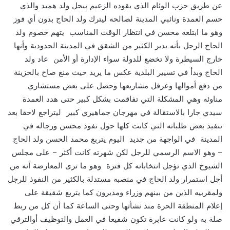
عن طريق حزب الوئام الذي يقوده الزعيم بيجل ولد هميد والذي
حسم العمدة ونائبي المدينة لصالحه ليترك ولد الحاج بدون أي فوز
وهو ما ابتلعه محسن في انتظار الوقت المناسب يتهم خصوم ولد
الحاج الرجل بأنه يدير الكثير من الشقق في المدينة الحدودية وأنها
خارج السيطرة ولا تخضع للدولة سواء الإدارة أو الأمن عاد ولد
الحاج وبدأ في تسيير البلدية عكس ما يريد حيث منع صاح بالخزينة
من دفع أموالها وعرقل مشاريعها وحصل على بعض مستشاري
مناوئه وهي المشكلة التي تفاقمت بشكل كبير حتى هدد العمدة
سيدي جارا بالاستقالة في مهرجان جماهيري كبير ليتراجع لاحقا بعد
تنفيذ بعض طلباته التي كانت كلها حول نفوذ محسن ورجاله في
المدينة في الواجهة من جديد اليوم يتربع محمد الحسن ولد الحاج
– وهو الاسم الرسمي للرجل لكن شهرته كانت أكثر – على مجلس
الشيوخ الذي تؤجل انتخاباته كل فترة وهو ما ترى المعارضة أنه من
أجل استمرار ولد الحاج في منصبه مستدلة بالكثير من النفوذ للرجل
ولمقربيه الذين من بينهم وزراء ومديرون كما يتربع شقيقة على
إعلام المنطقة الحرة منذ نشأتها وحتى الساعة كما أن كل من ربط
صلة به ولو كانت عابرة تكون شفيعا في العمل والتوظيف أوالترقي