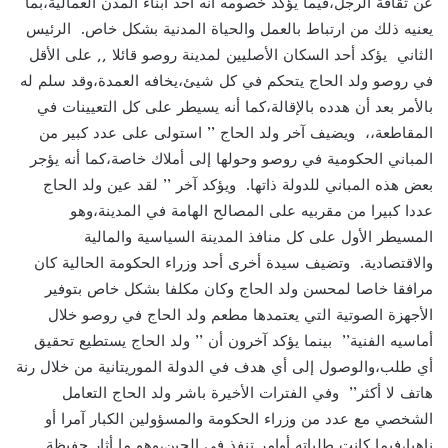
عن ثقافة الرجل،فيما يؤكد خصومه أنه أحد أبناء المدن العمالية،بما
يعنيه ذلك من ارتباط بالعمل والحياة المدنية بشكل خاص. الرئيس
الثاني يؤكد أحد السكان الأصليين لمدينة روصو قائلا ,, على الأقل
في روصو ولد الحاج يتحكم في كل شيئ،يخافه العمدة،وقد سلم له
بالأمر بعد أن هدده بالإقالة،كما أنه يسيطر على كل التعيينات في
المقاطعة،، ويضيف آخر ولد الحاج ’’ استولى على عدد كبير من
المباني الحكومية في روصو وحولها إلى أملاك خاصة،كما أنه يؤجر
بعض هذه المباني للدولة ذاتها. ويؤكد آخر ’’ لقد عين ولد الحاج
عددا كبيرا من مقربيه على المصالح الهامة في المدينة،وهو
المسيطر الأول على كل منافذ المدينة السياسية والمالية
والاقتصادية. وتضيف سيدة أخرى أحد وزراء الحكومة الحالية كان
مرافقا خاصا لمحسن ولد الحاج وكان مكلفا بشكل خاص بتوفير
الأجهزة الصوتية التي يعتمدها مطعم ولد الحاج في روصو خلال
أماسيه الفنية’’ بينما يؤكد آخرون أن ’’ ولد الحاج يستطيع تحقيق
أي طلب،والوصول إلى أي هدف في الدولة الموريتانية من خلال رنة
هاتف لا أكثر’’ وفي الفترات الأخيرة باشر ولد الحاج التعامل
الشخصي مع عدد من وزراء الحكومة والمسؤولين الكبار آمرا أو
ناهيا،فيما كانت طلباته أوامر تنفذ في الحين،وهو ما أثار حفيظة