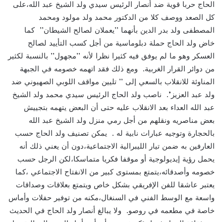
الحاج حربا قوية ضد أنصار الرئيس سيدي ولد الشيخ عبد الله،على
كل الصعد ووصف كلا من الدكتور محمد ولد مولود ومحمد
المصطفى ولد بدر الدين بأنهما ’’يعملان لصالح الشيطان’’ كما
خاض ولد الحاج حملة دبلوماسية من أجل كسب التأييد لصالح
العسكر وهو ما لم يوفق فيه كثيرا نظرا لأنه ’’مجهول’’ بالنسبة لكثير
من دوائر القرار الغربية. ومع ذلك فقد اتهمه خصومه في الجبهة
المناوئة للانقلاب بالسعي إلى ’’ تليين مواقف اللوبي الصهيوني ضد
ولد عبد العزيز’’. ناصب ولد الحاج الرئيس سيدي محمد ولد الشيخ
عبد الله العداء بعد الانقلاب عليه حتى أن البعض يتهمه بتجييش
بعض مناصريه ونقلهم من أجل رمي منزل ولد الشيخ عبد الله
بالحجارة وتوجيه عبارات نابية له . يمكن تصنيف ولد الحاج حسب
العارفين به ضمن تيار الليبرالية الاجتماعية،دون أن يعني ذلك أنه
يحمل رؤية إيديولوجية أو موقفا فكريا متماسكا،لكن الرجل حسب
خصومه وأصدقائه،يتمتع بمستوى كبير من الانفتاح الاجتماعي ،كما
يعتبر عاشقا للفن الإفريقي بشكل خاص ويتمتع بعلاقات وصداقات
واسعة مع الوسط الفني في السنغال،مكنه من توفير حفلات وأماس
خاصة في مطعمه في روصو. ولا يبالغ أنصار ولد الحاج في الحديث