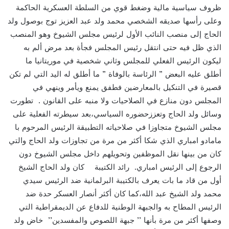
ظروف سياسية مالية وضغط قوي من السلطة العسكرية الحاكمة
وعلى رأسها صديقه الشخصي محمد ولد عبد العزيز توج بوصول ولد
الحاج إلى منصب النائب الأول لرئيس مجلس الشيوخ وهو المنصب
الذي ظل فيه حتى انتقل رئيس المجلس فجأة بعد مرض ألم به
ليكون الرئيس الفعلي للمجلس وثاني شخصية في موريتانيا ما
أطلق عليه البعض ” الرئاسة بالوفاة ” ما أطلق له اليد التي لم تكن
قصيرة في التنكيل بالمعارضين فطفق يمنع ويأمر وينهي في
المجلس دون منازع في الصلاحيات ولا منبه على القانون . تطورت
وسائل ولد الحاج وتعززحضوره السياسي،بعد سيطرته الفعلية على
مجلس الشيوخ متجاوزا في صلاحياته التطبيقة الرئيس المرحوم با
مامادو امباري الذي شكا أكثر من مرة من تجاوزات ولد الحاج والتي
كان من بينها نقل الموظفين وتحويلهم داخل مجلس الشيوخ دون
الرجوع إلى الرئيس امباري. رائد الكتيبة كان ولد الحاج الشيخ
أول من قاد ما بات يعرف بالكتيبة البرلمانية ضد الرئيس سيدي
محمد ولد الشيخ عبد الله،كما كان أكثر أنصار العسكر حدة ضد
الرئيس المطاح به والجبهة الوطنية للدفاع عن الديمقراطية التي
وصفها أكثر من مرة بأنها ’’ جبهة اللصوص والمفسدين’’ خاض ولد