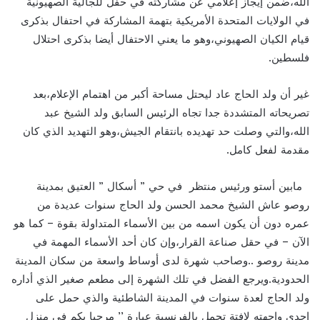
الله،ضمن إيجاز إعلامي عن مشاركته في حفل للجالية الصهيونية
في الولايات المتحدة الأمريكية بتهمة المشاركة في احتفال بذكرى
قيام الكيان الصهيوني،وهو ما يعني الاحتفال أيضا بذكرى احتلال
فلسطين.
غير أن ولد الحاج عاد ليحتل مساحة أكبر من اهتمام الإعلام،بعد
تصريحاته المتشددة جدا تجاه الرئيس السابق ولد الشيخ عبد
الله،والتي وصلت حد تهديده بانتقام الجيش،وهو التهديد الذي كان
مقدمة لفعل كامل.
مابين أستو ورئيس منتظر في حي ” أسكال ” العتيق بمدينة
روصو عاش الشيخ محمد الحسن ولد الحاج سنوات عديدة من
عمره دون أن يكون اسمه من بين الأسماء المتداولة بقوة – كما هو
الآن – في حقل صناعة القرار،وإن كان أحد الأسماء المهمة في
مدينة روصو ..وصاحب شهرة لدى أوساط واسعة من سكان المدينة
الحدودية.ويرجع الفضل في تلك الشهرة إلى مطعم صغير الذي أداره
ولد الحاج لعدة سنوات في المدينة الشاطئية والذي حمل على
إحدى واجهته لافتة تحمل بالفرنسية عبارة ’’ مرحبا بكم في منزل