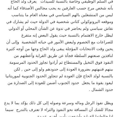
في السلم الوظيفي وخاصة بالنسبة للسيدات يعرف ولد الحاج
بأنه شخص مرح حسب العارفين به يحب مجالس الأصدقاء كما أنه
ليس من المنشغلين بالهم السياسي في معناه العام ما يتناسب
وموقعه البروتوكولي كثاني شخصية في الدولة حيث لم يشارك في
نقاش سياسي ولم يحاضر في ندوة عن الشأن المحلي أو الدولي
ليظل خارج الاهتمام بالنسبة حيث يقول البعض إنه متفرغ
للصراعات مع الخصوم ولبعض الأمور في حياته الشخصية وإلى أن
يحين وقت الانتخابات المؤجلة يبقى ولد الحاج وجها من أوجه كثيرة
لنافذين صنعتهم السلطة فجأة عن طريق القرابة وأعطتهم من
النفوذ فوق التخيل والمستطاع ثم أرادوا تجاوز الحدود المرسومة
بينهم فنبهتهم بضرورة العودة إلى حدودهم ولو إلى حين , لكن
بالنسبة لولد الحاج فإن العودة لم تتجاوز الحدود الجنوبية لموريتانيا
ليعود بقوة ما يجعل حدود الجنوب أضمن للعودة إلى الصدارة من
حدود الشمال .
ويظل نفوذ الرجل وماله وسرعة وصوله إلى كل ذلك يؤكد بما لا يدع
مجالا للشك أن المسافة نحو النفوذ والثراء لا تعترف بالتدرج سيما
إذا خالطتها القرابة وأشفعت بأمور أخرى عديدة .