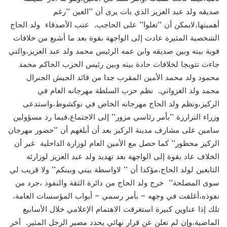
صديقه ولد عبد العزيز الذي بات يرى أن ’’العين ’’رغم
أهميتها،لايمكن أن ’’تعلوا’’ على الحاجب. عتب الأصدقاء ولد الحاج
الشخصية المثيرة عادت إلى الواجهة بقوة بعد ما أشيع من خلافات
قوية بينه وبين صديقه وابن عمه الرئيس محمد ولد عبد العزيز،والتي
جاءت تتويجا لخلافات حادة بينه وبين رئيس الحزب الحاكم محمد
محمود ولد محمد الأمين المقرب جدا من قائد الجيش الجنرال
محمد ولد الغزواني. نظم حزب السلطة مهرجانه العام في
الركيز،ونظم ولد الحاج مهرجانه الخاص في نوكشوط،واستدعى
وزراء الترارزة ’’بأمر رئاسي مزور’’ إلى الاجتماع،فيما رد مسؤولين
سامين على مشارف مدينة الركيز بعد أن أبلغهم أن ’’حضور مهرجان
الركيز محظور’’ كما حصل مع الأمين العام لوزارة الداخلية غير أن
الخلاف عاد بقوة إلى الواجهة بعد تهديد ولد عبد العزيز لوزارئه
التابعين لولد الحاج،مؤكدا أن ’’ لاواسطة بيني وبينكم’’ ولا قريب لي
سوى المصلحة’’ خرج ولد الحاج من دائرة الثقة والنفوذ ،جرد من
نفوذه،أغلقت في وجهه – بأمر رسمي – أبواب المؤسسات العامة،
تلك إذا عناوين كبيرة استغرقت الاهتمام الإعلامي خلال الأسابيع
الماضية،وإن لم تعلن عن قرار نهائي يحدد مصير الرجل المثير. آخر