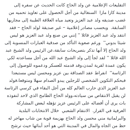
التقليعات الإعلامية عن ولد الحاج كانت الحديث عن سفره إلى
مدينة كازا مازا السنغالية من أجل الحصول على تعاويذ تحميه من
غضب صديقه ولد عبد العزيز وتعيد مياه العلاقة الطيبة إلى مجاريها
السابقة. وبحسب مصادر إعلامية – غير صديقة لولد الحاج – فقد
انتقد ولد عبد العزيز قائلا ’’ إنني من صنع ولد عبد العزيز هو ليس
شيئا بدوني’’ ورغم صعوبة التأكد من صدقية العبارات المنسوبة إلى
ولد الحاج إلا أنها تذكر بتصريحات سابقة،عن الرئيس ولد الشيخ عبد
الله قائلا ’’ لقد لجأ إلى ولد الشيخ عبد الله من أجل مساعدته لكي
يكون عمدة لقرية لمدن،وقد قدمته للعسكر ودعموه للوصول إلى
الرئاسة’’ انفراط عقد الصداقة بين عزيز ومحسن ليس مستبعدا
فبحكم التكوين الشخصي للرجلين يبدو الصدام سهلا ومتوقعا،فولد
عبد العزيز الذي حارب العالم كله من أجل البقاء في كرسي الرئاسة
لن يقبل الانتقاص من سيادته،وولد الحاج الطامح الذي لاحد لنفوذه
بات يرى أن أفضاله على الرئيس عزيز تؤهله لبعض المشاركة
العرفية في القرار. الانتقام الشعبي خلال الانتخابات البلدية
والبرلمانية مني محسن ولد الحاج بهزيمة قوية من شاب مهاجر له
حظ من الجاه والمال في المدينة التي هو أحد أبنائها حيث ترشح