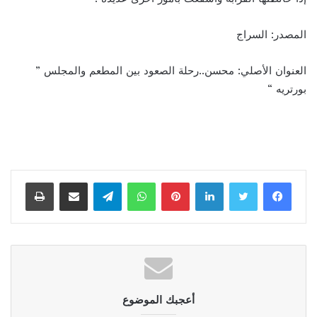
المصدر: السراج
العنوان الأصلي: محسن..رحلة الصعود بين المطعم والمجلس ”
بورتريه “
لينكدإن
بينتيريست
واتساب
تيلقرام
مشاركة عبر البريد
طباعة
أعجبك الموضوع