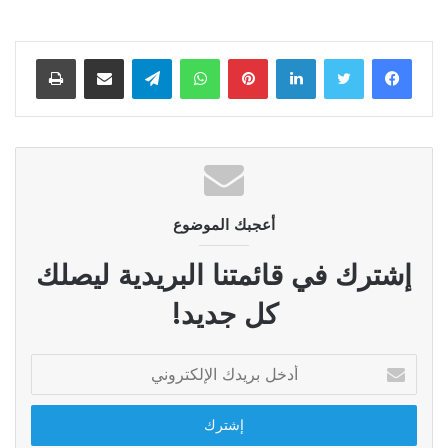
لينكدإن
بينتيريست
واتساب
تيلقرام
مشاركة عبر البريد
طباعة
أعجبك الموضوع
إشترك في قائمتنا البريدية ليصلك
كل جديد!
أدخل
بريدك
الإلكتروني