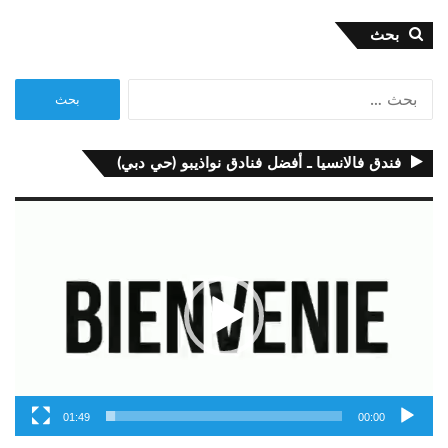
بحث
البحث
عن:
فندق فالانسيا ـ أفضل فنادق نواذيبو (حي دبي)
مشغل
الفيديو
01:49
00:00