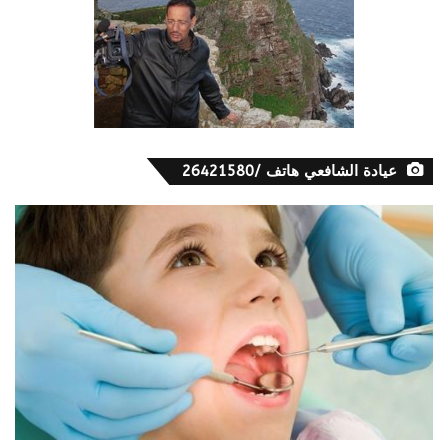
عيادة الشافعي هاتف /26421580