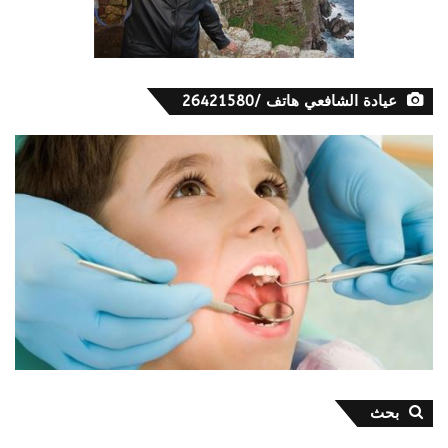
عيادة الشافعي هاتف /26421580
بحث