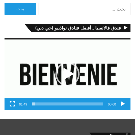
البحث
عن:
فندق فالانسيا ـ أفضل فنادق نواذيبو (حي دبي)
مشغل
الفيديو
01:49
00:00