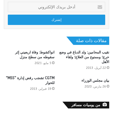
أدخل
بريدك
الإلكتروني
مقالات ذات صلة
نقيب المحامين: ولد الدباغ في وضع
انواكشوط: وفاة اربعيني إثر
حرج؛ وممنوع من العلاج؛ ولقاء
سقوطه من سطح منزل
الأهل
5 مايو، 2021
22 أبريل، 2013
CGTM تشجب رفض إدارة “MSS”
بيان مجلس الوزراء
للحوار
26 مارس، 2020
19 فبراير، 2013
من يوميات مسافر