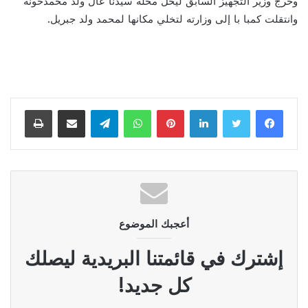
وخرج وزير التجهيز السابق ليحل محله سيدنا عال ولد محمدخونه
وانتقلت كمبا با إلى وزارته لتخلي مكانها لمحمد ولد جبريل.
لينكدإن
بينتيريست
واتساب
تيلقرام
مشاركة عبر البريد
طباعة
أعجبك الموضوع
إشترك في قائمتنا البريدية ليصلك
كل جديد!