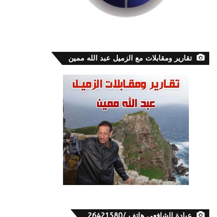
تقارير ومقابلات مع الزميل عبد الله ممين
عيادة الشافعي هاتف /26421580