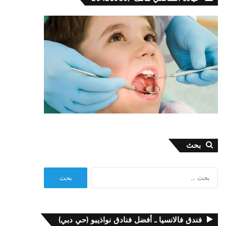
بحث
البحث
عن:
فندق فالانسيا ـ أفضل فنادق نواذيبو (حي دبي)