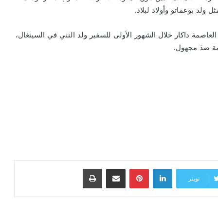
ولد بوعماتو وأولاد لبلاد.
لعاصمة داكار خلال الشهور الأولى للسفير ولد النني في السينغال،
مة ضدَ مجهول.
لينكدإن
بينتيريست
مشاركة عبر البريد
طباعة
تويتر