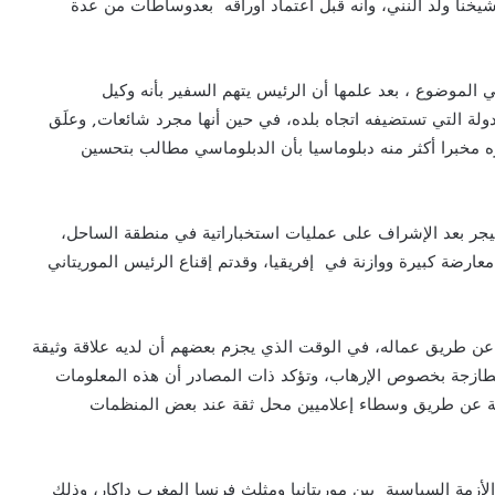
،شيخنا ولد النني، وأنه قبل اعتماد أوراقه بعدوساطات من عدة
موضوع ، بعد علمها أن الرئيس يتهم السفير بأنه وكيل
لة التي تستضيفه اتجاه بلده، في حين أنها مجرد شائعات, وعلَق
مخبرا أكثر منه دبلوماسيا بأن الدبلوماسي مطالب بتحسين
لنيجر بعد الإشراف على عمليات استخباراتية في منطقة الساحل،
رضة كبيرة ووازنة في إفريقيا، وقدتم إقناع الرئيس الموريتاني
، عن طريق عماله، في الوقت الذي يجزم بعضهم أن لديه علاقة وثيقة
الطازجة بخصوص الإرهاب، وتؤكد ذات المصادر أن هذه المعلومات
نية عن طريق وسطاء إعلاميين محل ثقة عند بعض المنظمات
لأزمة السياسية بين موريتانيا ومثلث فرنسا المغرب داكار، وذلك