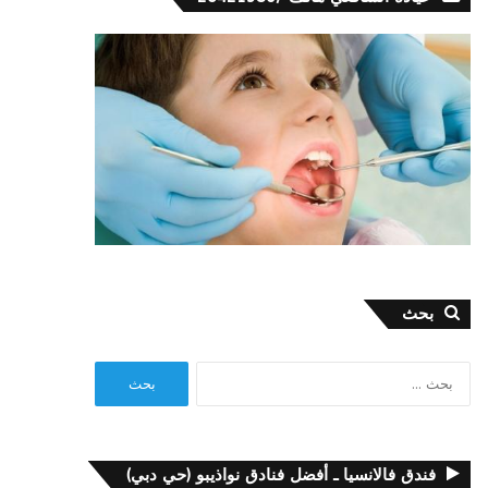
بحث
البحث
عن:
فندق فالانسيا ـ أفضل فنادق نواذيبو (حي دبي)