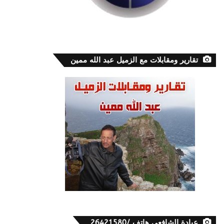
تقارير ومقابلات مع الزميل عبد الله ممين
عيادة الشافعي هاتف /26421580