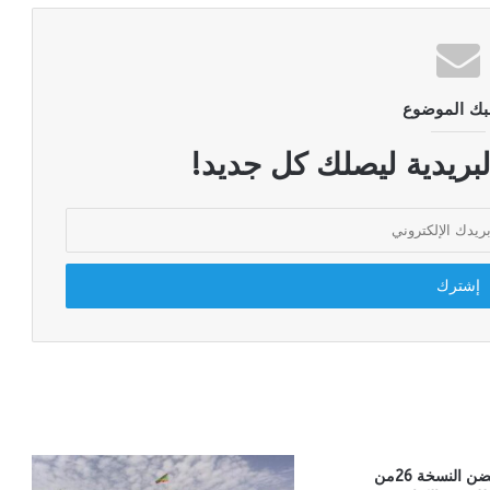
بك الموضوع
لبريدية ليصلك كل جديد!
الدار البيضاء تحتضن النسخة 26من