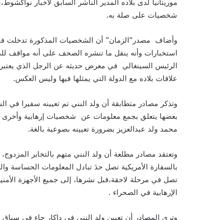
موريتانيا لدى بلاده المدير الناشر السابق لأخبار نواكشوط
شخصيات على صلة به.
وأضاف مصدر”الزمان” أن الشخصيات المذكورة تدخلت في ال
استخبارات وأنه ينقل ما تنشره الصحف على أنه مواقف للدو
الرئيس السينغالي في معرض حديثه عن الرجل الذي يعتبره 
علاقات بلاده مع الدولة التي يمثلها فيها وليس العكس.
وتذكر مصادر متطابقة أن ولد النني تم تعيينه سفيرا في ا
بعضها يتعلق بجمع معلومات عن شخصيات إرهابية وأخرى معا
محمد ولد عبدالعزيز بضرورة تعيينه بصوعبة بالغة.
وتعتقد مصادر مطلعة أن ولد النني متهم بالتخابر المزدوج
بالسفارة الأمريكية تصل حدَ تبادل المعلومات الحساسة و
تصل في مرحلة لاحقة،قبل نشرها، إلى جميع الأجهزة الأم
الإرهابية في الصحراء .
وترى المصادر أن تعيين ولد النني في داكار جاء في سياق ا