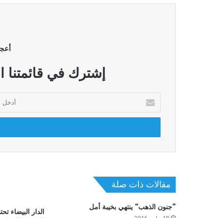
أعج
إشترك في قائمتنا ا
أدخل
بريدك
الإلكتروني
مقالات ذات صلة
“جنون الذهب” ينتهي بخيبة أمل