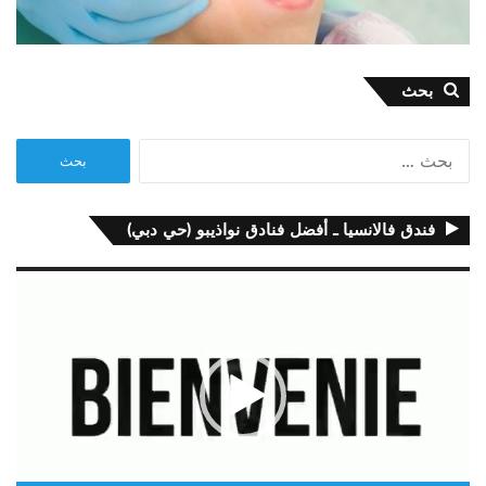
بحث
البحث
عن:
فندق فالانسيا ـ أفضل فنادق نواذيبو (حي دبي)
مشغل
الفيديو