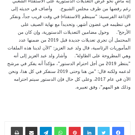
إنه ماضٍ نحو عرض التعديلات الدستورية على الاستفتاء الشعبي
رغم رفضها من طرف مجلس الشيوخ. وأضاف في حديثه إلى
الإذاعة الفرنسية: “سينظم (الاستفتاء) في وقت قريب جداً، ونفكر
في تنظيمه في غضون أشهر، وتحديداً مع نهاية الصيف على
الأرجح”. وحول مضامين التعديلات الدستورية، وإن كان من
المحتمل أن تجري تعديلات جديدة قبل 2019 من ضمنها عدد
المأموريات الرئاسية، قال ولد عبد العزيز: “الآن لدينا هذه الملفات
وهي المطروحة على الطاولة”. وأشار ولد عبد العزيز إلى أنه
“ينتظر 2019 من أجل احترام الدستور”، مؤكداً أنه يفكر في مرشح
لدعمه ولكنه قال: “من هنا وحتى 2019 سنفكر في كل هذا، ونحن
الآن في عام 2017، وعلى كل حال فإن الدستور سيتم احترامه
وذلك هو المهم”، وفق تعبيره.
لينكدإن
بينتيريست
واتساب
تيلقرام
مشاركة عبر البريد
طباعة