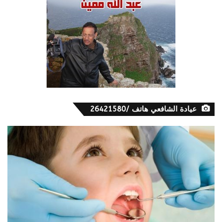
عيادة الشافعي هاتف /26421580