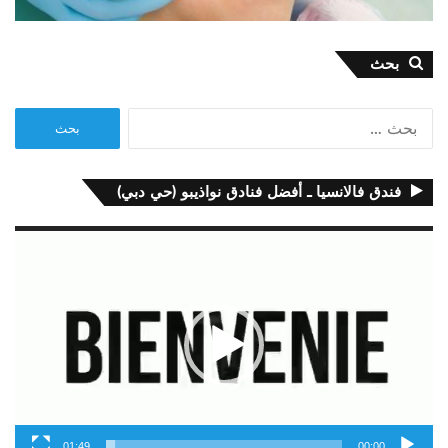
بحث
البحث
عن:
فندق فالانسيا ـ أفضل فنادق نواذيبو (حي دبي)
مشغل
الفيديو
01:49
00:00