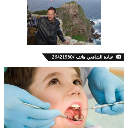
عيادة الشافعي هاتف /26421580