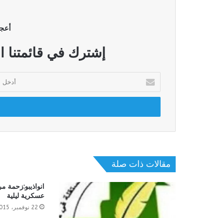
أعج
إشترك في قائمتنا ا
أدخل
بريدك
الإلكتروني
مقالات ذات صلة
انواذيبو:زحمة 
عسكرية ليلية
22 نوفمبر، 2015