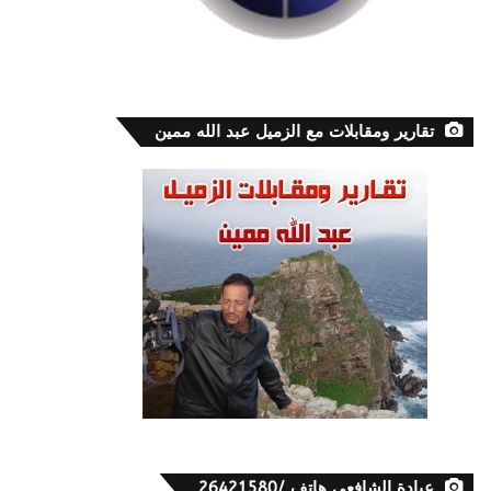
تقارير ومقابلات مع الزميل عبد الله ممين
عيادة الشافعي هاتف /26421580