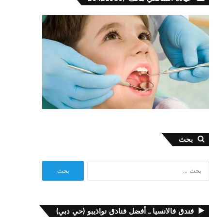
بحث
البحث
عن:
فندق فالانسيا ـ أفضل فنادق نواذيبو (حي دبي)