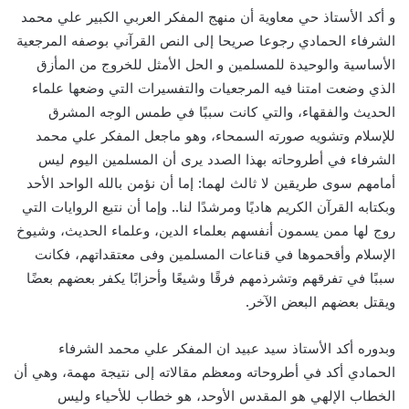
و أكد الأستاذ حي معاوية أن منهج المفكر العربي الكبير علي محمد
الشرفاء الحمادي رجوعا صريحا إلى النص القرآني بوصفه المرجعية
الأساسية والوحيدة للمسلمين و الحل الأمثل للخروج من المأزق
الذي وضعت امتنا فيه المرجعيات والتفسيرات التي وضعها علماء
الحديث والفقهاء، والتي كانت سببًا في طمس الوجه المشرق
للإسلام وتشويه صورته السمحاء، وهو ماجعل المفكر علي محمد
الشرفاء في أطروحاته بهذا الصدد يرى أن المسلمين اليوم ليس
أمامهم سوى طريقين لا ثالث لهما: إما أن نؤمن بالله الواحد الأحد
وبكتابه القرآن الكريم هاديًا ومرشدًا لنا.. وإما أن نتبع الروايات التي
روج لها ممن يسمون أنفسهم بعلماء الدين، وعلماء الحديث، وشيوخ
الإسلام وأقحموها في قناعات المسلمين وفى معتقداتهم، فكانت
سببًا في تفرقهم وتشرذمهم فرقًا وشيعًا وأحزابًا يكفر بعضهم بعضًا
ويقتل بعضهم البعض الآخر.
وبدوره أكد الأستاذ سيد عبيد ان المفكر علي محمد الشرفاء
الحمادي أكد في أطروحاته ومعظم مقالاته إلى نتيجة مهمة، وهي أن
الخطاب الإلهي هو المقدس الأوحد، هو خطاب للأحياء وليس