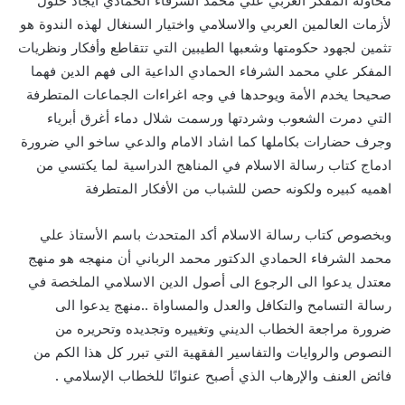
محاولة المفكر العربي علي محمد الشرفاء الحمادي ايجاد حلول
لأزمات العالمين العربي والاسلامي واختيار السنغال لهذه الندوة هو
تثمين لجهود حكومتها وشعبها الطيبين التي تتقاطع وأفكار ونظريات
المفكر علي محمد الشرفاء الحمادي الداعية الى فهم الدين فهما
صحيحا يخدم الأمة ويوحدها في وجه اغراءات الجماعات المتطرفة
التي دمرت الشعوب وشردتها ورسمت شلال دماء أغرق أبرياء
وجرف حضارات بكاملها كما اشاد الامام والدعي ساخو الي ضرورة
ادماج كتاب رسالة الاسلام في المناهج الدراسية لما يكتسي من
اهميه كبيره ولكونه حصن للشباب من الأفكار المتطرفة
وبخصوص كتاب رسالة الاسلام أكد المتحدث باسم الأستاذ علي
محمد الشرفاء الحمادي الدكتور محمد الرباني أن منهجه هو منهج
معتدل يدعوا الى الرجوع الى أصول الدين الاسلامي الملخصة في
رسالة التسامح والتكافل والعدل والمساواة ..منهج يدعوا الى
ضرورة مراجعة الخطاب الديني وتغييره وتجديده وتحريره من
النصوص والروايات والتفاسير الفقهية التي تبرر كل هذا الكم من
فائض العنف والإرهاب الذي أصبح عنوانًا للخطاب الإسلامي .