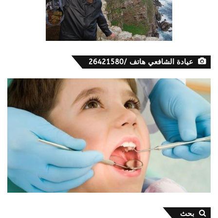
عيادة الشافعي هاتف /26421580
بحث