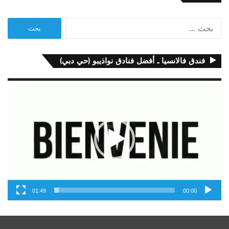
البحث
عن:
فندق فالانسيا ـ أفضل فنادق نواذيبو (حي دبي)
مشغل
الفيديو
01:49
00:00