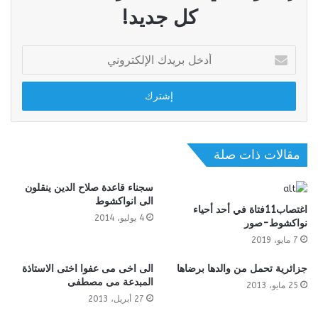
كل جديد!
أدخل
بريدك
الإلكتروني
مقالات ذات صلة
سجناء قاعدة صلاح الدين ينقلون
الى انواكشوط
اغتصاب11فتاة في أحد أحياء
4 يوليو، 2014
نواكشوط-صور
7 مايو، 2019
جزائرية تحمل من والدها برضاها
الى اخى مى عفوا اختى الاستاذة
المبدعة مى مصطفى
25 مايو، 2013
27 أبريل، 2013