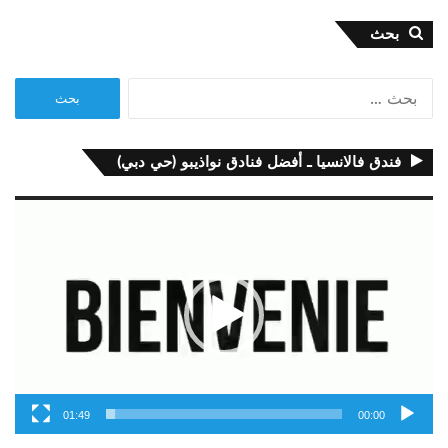
بحث
البحث
عن:
فندق فالانسيا ـ أفضل فنادق نواذيبو (حي دبي)
مشغل
الفيديو
01:49
00:00