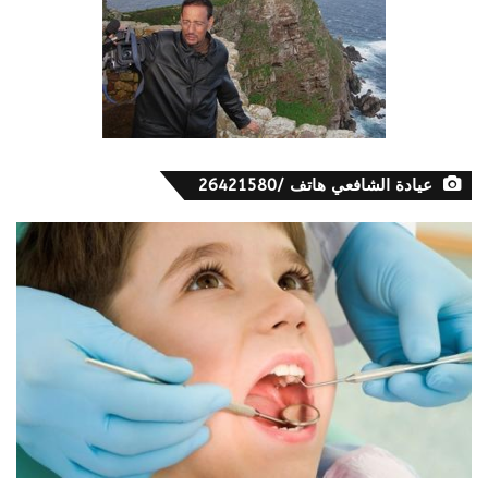
عيادة الشافعي هاتف /26421580