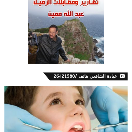
عيادة الشافعي هاتف /26421580