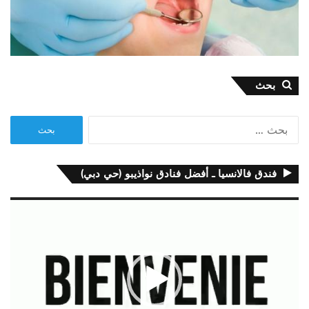
بحث
البحث
عن:
فندق فالانسيا ـ أفضل فنادق نواذيبو (حي دبي)
مشغل
الفيديو