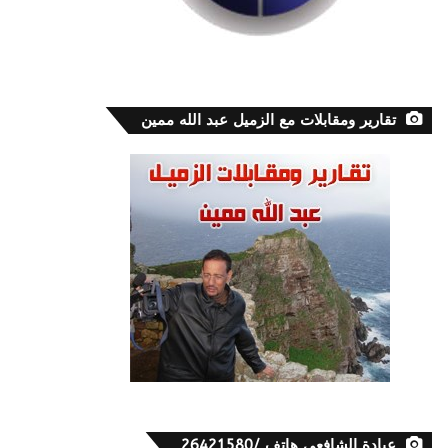
تقارير ومقابلات مع الزميل عبد الله ممين
عيادة الشافعي هاتف /26421580