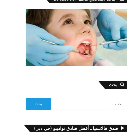
بحث
البحث
عن:
فندق فالانسيا ـ أفضل فنادق نواذيبو (حي دبي)