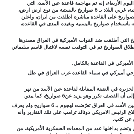
وم الأربعاء، إنه تم مهاجمة قاعدة عين الأسد، التي
تستضيف القوات الأمريكية، في محافظة الأنبار العراقية، غربي البلاد بـ 6 صواريخ باليستية من نوع ارض ارض،
لصواريخ على القاعدة مباشرة اطلقت من ايران، واعلن
باستخدام صواريخ باليستية وبغيدة المدى في القاعدة،
يخ التي أطلقت ضد القوات الأميركية في العراق مصدرها
إطلاق الصواريخ تم في التوقيت نفسه لاغتيال قاسم سليماني
الأميركي في القاعدة بالكامل.
وحي أميركي في سماء القاعدة غرب العراق في ظل
زيرة في الضفة المقابلة لقاعدة عين الأسد من نهر
 تكرر وهو يزيد عن6 صواريخ، كما يبدو.
ومن جهته قال مسؤول كبير في البنتاغون إن قاعدة عين الأسد في العراق تعرّضت لهجوم بـ 6 صواريخ ولم يعرف
ع الرئيس الامريكي دونالد ترامب على تلك التقارير وأنه
ع عن كثب.
ق وتضم بداخلها عدد من المعدات العسكرية الأمريكية، من