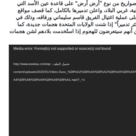
لصواريخ من نوع “أرض أرض” على قاعدة عين الأسد التي
ة، غربي البلاد، واعلن تدميرها بالكامل، كما قصف مواقع
ى عملية اغتيال الفريق قاسم سليماني ورفاقه، وذلك في
ثر تدميراً” إذا شنت الولايات المتحدة هجمات جديدة، كما
ن أنهم سيتعرضون للهجوم إذا استُخدمت بلادهم لشن هجمات
Media error: Format(s) not supported or source(s) not found
تحميل الملف: http://www.assdaa.com/wp-
content/uploads/2020/01/Video.Guru_%D9%A2%D9%A0%D9%A2%D9%A0%
A4%D9%A8%D9%A9%D9%A9%D9%A1.mp4?_=1