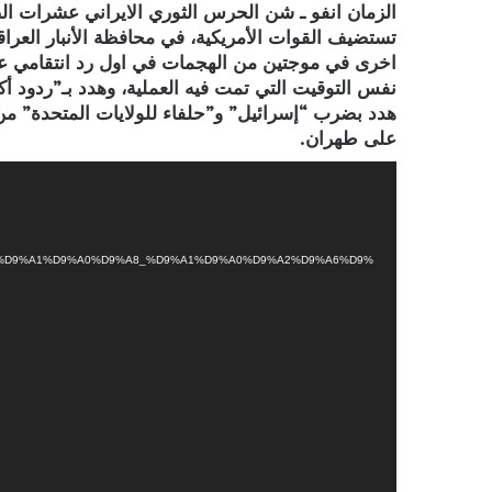
الزمان انفو ـ شن الحرس الثوري الايراني عشرات ا
تستضيف القوات الأمريكية، في محافظة الأنبار العراقي
اخرى في موجتين من الهجمات في اول رد انتقامي عل
نفس التوقيت التي تمت فيه العملية، وهدد بـ”ردود أك
هدد بضرب “إسرائيل” و”حلفاء للولايات المتحدة” م
على طهران.
مشغل
الفيديو
D9%A0%D9%A1%D9%A0%D9%A8_%D9%A1%D9%A0%D9%A2%D9%A6%D9%