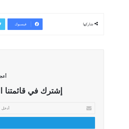
فيسبوك
شاركها
أعج
إشترك في قائمتنا ا
أدخل
بريدك
الإلكتروني