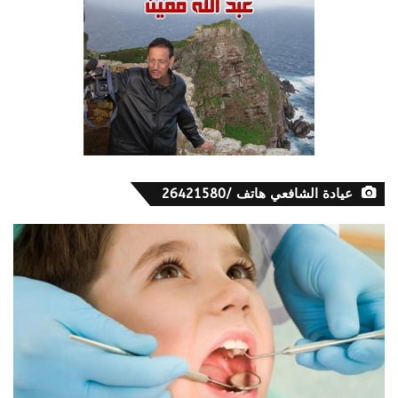
عيادة الشافعي هاتف /26421580