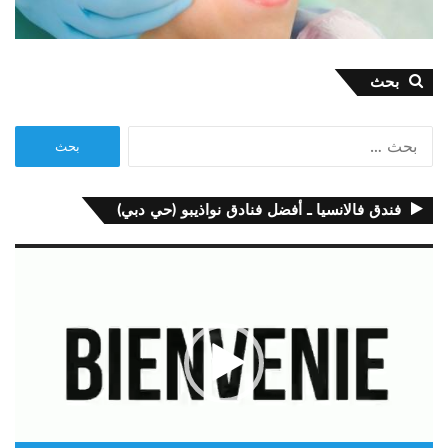
بحث
البحث
عن:
فندق فالانسيا ـ أفضل فنادق نواذيبو (حي دبي)
مشغل
الفيديو