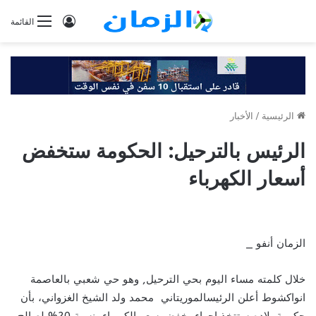
تسجيل
القائمة
الدخول
الرئيسية
/
الأخبار
الرئيس بالترحيل: الحكومة ستخفض
أسعار الكهرباء
الزمان أنفو _
خلال كلمته مساء اليوم بحي الترحيل, وهو حي شعبي بالعاصمة
انواكشوط أعلن الرئيسالموريتاني محمد ولد الشيخ الغزواني، بأن
حكومة بلاده ستتخذ إجراء بخفض سعر الكهرباء بنسبة 20% لصالح