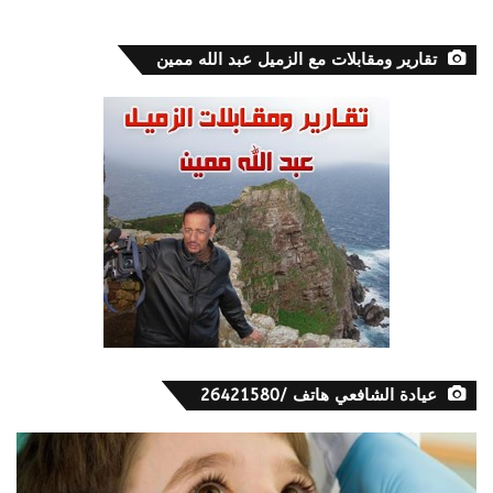
تقارير ومقابلات مع الزميل عبد الله ممين
عيادة الشافعي هاتف /26421580