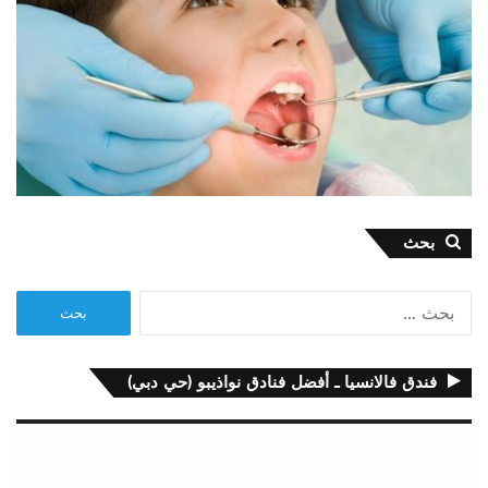
بحث
البحث
عن:
فندق فالانسيا ـ أفضل فنادق نواذيبو (حي دبي)
مشغل
الفيديو