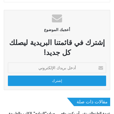
أعجبك الموضوع
إشترك في قائمتنا البريدية ليصلك
كل جديد!
أدخل
بريدك
الإلكتروني
مقالات ذات صلة
عمدة الطينطان ينفي أن يكون وقع
صيادو”النمادي”..الكلب والطريدة