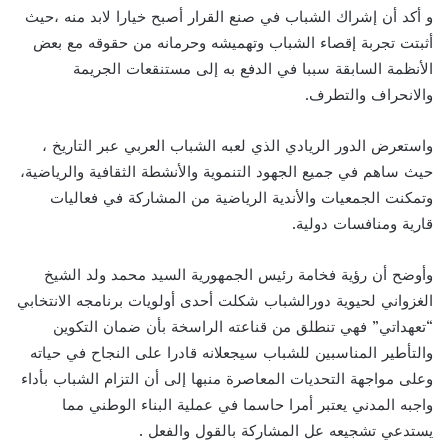
و أكد أن إشراك الشباب في صنع القرار أصبح خيارا لابد منه ،حيث
أثبتت تجربة إقصاء الشباب وتهميشه وحرمانه من حقوقه مع بعض
الأنظمة السابقة سببا في الدفع به إلى مستنقعات الجريمة
والانحراف والتطرف.
واستعرض الدور الريادي الذي لعبه الشباب العربي عبر التاريخ ،
حيث ساهم في جميع الجهود التنموية والأنشطة الثقافية والرياضية،
وتمكنت الجمعيات والأندية الرياضية من المشاركة في فعاليات
قارية ومنافسات دولية.
وأوضح أن رؤية فخامة رئيس الجمهورية السيد محمد ولد الشيخ
الغزواني لحيوية دورالشباب شكلت أحدى أولويات برنامجه الانتخابي
“تعهداتي” فهي تنطلق من قناعته الراسخة بأن ضمان التكوين
والتأطير المناسبين للشباب سيجعلانه قادرا على النجاح في حياته
وعلى مواجهة التحديات المعاصرة منبها إلى أن التزام الشباب بأداء
واجبه المدني يعتبر أمرا حاسما في عملية البناء الوطني مما
يستدعي تشجيعه عل المشاركة بالقول والفعل .