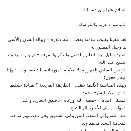
السلام علیكم ورحمة الله
الموضوع: تعزیة والمواساة
لقد تلقينا بقلوب مؤمنة بقضاء االله وقدره – وببالغ الحزن والأسى
نبأ رحيل المغفور له
السيد سليل بيت العلم والفضل والذكر والشرف –الرئيس سيد ولد
الشيخ عبد االله
الرئيس السابق للجهورية الإسلامية الموريتانية الشقيقة و{إԷ ߸ وإԷ
إليه راجعون}
وبهذه المناسبة الأليمة تتقدم ” الطريقة المريدية ” بقيادة خليفتها
العام مولانا الشيخ محمد
المنتقى امباكي-حفظه االله ورعاه –بأصدق التعازي وأكمل
المواساة إلى الأسرة آل الشيخ
عبد االله، وإلى الشعب الموريتاني الشقيق وفي مقدمتهم صاحب
الفخامة السيد محمد ولد
الشيخ الغزواني رئيس الجمهورية .