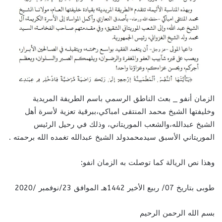
الزمان أنفو _ بعث الناطق الرسمي باسم الطريفة المريدية
وخليفتها الشيخ محمد المنتقى امباكي،ببرقية تعزية لأسرة أهل
الشيخ عبدالله،والشعب الموريتاني، وذلك في رحيل الرئيس
الموريتاني الأسبق سيدمحمدولد الشيخ عبدالله تغمده الله برحمته .
وهذا نص الريالة كما توصلت به الزمان انفو:
طوبى بتاريخ 07/ ربيع الأخير 1442هـ الموافق 23/نوفمبر /2020
بسم الله الرحمن الرحیم