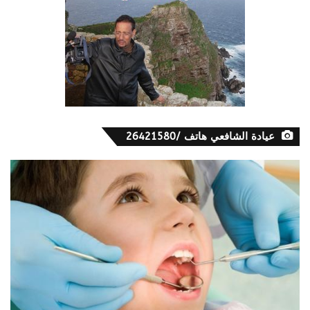
عيادة الشافعي هاتف /26421580