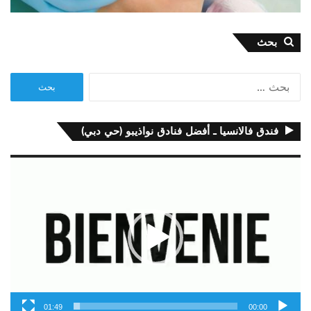
بحث
البحث
عن:
فندق فالانسيا ـ أفضل فنادق نواذيبو (حي دبي)
مشغل
الفيديو
01:49
00:00