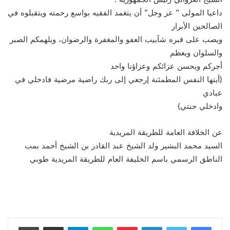
داعيا المولى ” عز وجل” أن يتغمد الفقيه بواسع رحمته ويتقبلوه في
الصالحين الأبرار
ويصب على قبره شآبيب العفو والمغفرة والرضوان، ويلهمكم الصبر
والسلوان ويعظم
أجركم ويحسن عزائكم وعزاؤنا واحد
{أیتھا النفس المطمئنة إرجعي إلى ربك راضیة مرضیة فادخلي في
عبادي
وادخلي جنتي}
عن الخلافة العامة للطریقة المریدیة
السید محمد البشیر ولد الشیخ عبد القادر بن الشیخ أحمد بمب
الناطق الرسمي باسم الخلیفة العام للطريقة المريدية طوبي
لينكدإن
بينتيريست
واتساب
تيلقرام
مشاركة عبر البريد
طباعة