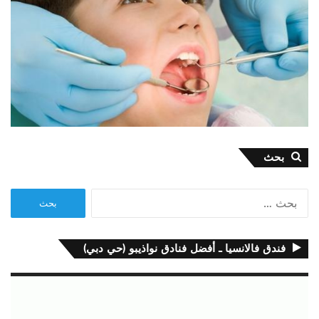
بحث
البحث
عن:
فندق فالانسيا ـ أفضل فنادق نواذيبو (حي دبي)
مشغل
الفيديو