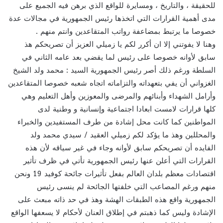
للحقيقة ، والتاريخ ، ومسايرة للواقع الذي برهن فيه الجميع على
مدى أهمية القرارات التي اتخذها رئيس الجمهورية في مجالات عدة
خصوصا ما يرتبط بمضاعفة رواتب المتقاعدين وانتم منهم .
وهنا لا يفوتني إلا ان أكرر لكم يا زميلي العزيز أن تصريحكم هذ
سابق لأوانه خصوصا على رئيس لما يقضي بعد عامه الثاني في
السلطة ورغم ذلك أصر رئيس الجمهورية السيد : محمد ولد الشيخ
الغزواني أن يفي بتعهداته والتزاماته اتجاه شعبه خصوصا المتقاعدين
وأرامل الشهداء وأبنائهم والمرضى والمعوزين وأهل التعليم وهي
كلها قرارات لامست ابعادا اجتماعية وإنسانية و وطنية لدى
المواطنين كما كانت محل إشادة من طرف المستفيدين والخبراء
والمحللين وهذ ما يؤكد لكم زميلي العقيد / سيدي محمد ولد
الفايده أن تصريحكم سابق لأوانه وجاء في غير سياقه لأن هذه
القرارات التي أعلن عنها رئيس الجمهورية تأتي في ظرف تأثير
اقتصادات معظم بلدان العالم بفعل تأثيرات جائحة كوفيد 19 ونحن
منهم ورغم المصاعب التي خلفتها الجائحة لم ينسى رئيس
الجمهورية واقع هذه الطبقات الهشة وهذ في حد ذاته مبعث على
الإشادة وليس كما ذهبتم في إطلاق العنان لأحكام لا يسعفها الواقع