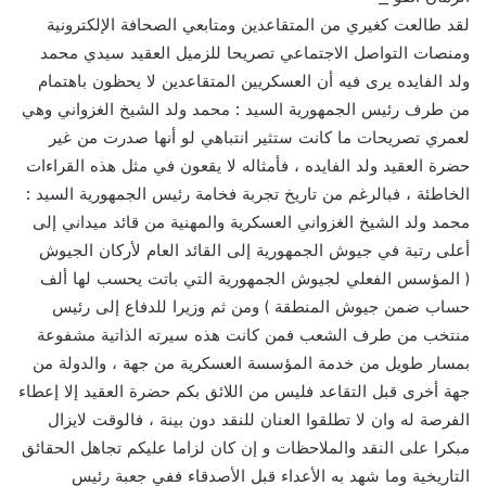
لقد طالعت كغيري من المتقاعدين ومتابعي الصحافة الإلكترونية
ومنصات التواصل الاجتماعي تصريحا للزميل العقيد سيدي محمد
ولد الفايده يرى فيه أن العسكريين المتقاعدين لا يحظون باهتمام
من طرف رئيس الجمهورية السيد : محمد ولد الشيخ الغزواني وهي
لعمري تصريحات ما كانت ستثير انتباهي لو أنها صدرت من غير
حضرة العقيد ولد الفايده ، فأمثاله لا يقعون في مثل هذه القراءات
الخاطئة ، فبالرغم من تاريخ تجربة فخامة رئيس الجمهورية السيد :
محمد ولد الشيخ الغزواني العسكرية والمهنية من قائد ميداني إلى
أعلى رتبة في جيوش الجمهورية إلى القائد العام لأركان الجيوش
( المؤسس الفعلي لجيوش الجمهورية التي باتت يحسب لها ألف
حساب ضمن جيوش المنطقة ) ومن ثم وزيرا للدفاع إلى رئيس
منتخب من طرف الشعب فمن كانت هذه سيرته الذاتية مشفوعة
بمسار طويل من خدمة المؤسسة العسكرية من جهة ، والدولة من
جهة أخرى قبل التقاعد فليس من اللائق بكم حضرة العقيد إلا إعطاء
الفرصة له وان لا تطلقوا العنان للنقد دون بينة ، فالوقت لايزال
مبكرا على النقد والملاحظات و إن كان لزاما عليكم تجاهل الحقائق
التاريخية وما شهد به الأعداء قبل الأصدقاء ففي جعبة رئيس