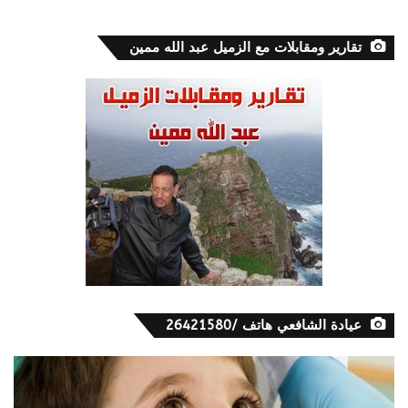
تقارير ومقابلات مع الزميل عبد الله ممين
عيادة الشافعي هاتف /26421580