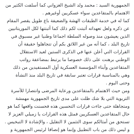
الجمهورية السيد : محمد ولد الشيخ الغزواني كما أسلفت الكثير من
الاهتمام بالمتقاعدين سواء عسكريين أوغيرهم .
كما له في خدمة الطبقات الهشة والضعيفة باع طويل يقصر المقام
عن ذكره ولعل تعهداته أثبتت لكم ذلك كما أثبتتها لكل الموريتانيين
الذين يعيشون منذ وصوله السلطة اجماعا وطنيا غير مسبوق في
تاريخ البلد ، كما أنه من غير اللائق بكم أن تتجاهلوا حقيقة أن
القرارات التي أعلن عنها في الذكرى الستين لعيد الاستقلال
الوطني برهنت على ذلك خصوصا ما يرتبط بمضاعفة رواتب
المتقاعدين وأبناء المؤسسة العسكرية أول المستفيدين من ذلك
وهي بالمناسبة قرارات تعتبر سابقة في تاريخ البلد منذ النشأة
وحتى اليوم .
ومن حيث الاهتمام بالمتقاعدين ورعاية المرضى وانتصارا للأسرة
التربوية التي بلا شك ظلت على مدى تاريخ الجمهورية مهمشة
ومتجاهلة حتى جاءت قرارات التحسين هذه فحسنت واقعها كما هو
حال المتقاعدين العسكريين فمثل هذه القرارات يا زميلي العزيز لا
تستحق من أمثالكم سوى التثمين لا التقليل ، والإشادة لا التبخيس .
و ليس ذلك من باب التطبيل وإنما هو إنصافا لرئيس الجمهورية و