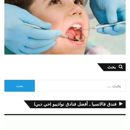
بحث
البحث
عن:
فندق فالانسيا ـ أفضل فنادق نواذيبو (حي دبي)
مشغل
الفيديو