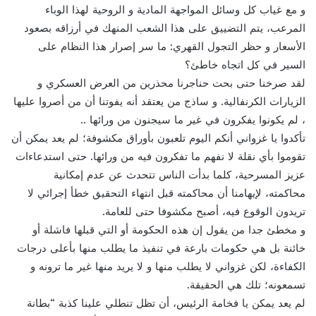
و مع غياب كل وسائل المواجهة المادية و الروحية لهذا الوباء
المرعب، يتم التضييق على هذا الشعب المنهك في أرزاقه بصعود
الأسعار و حظر التجول القهري: ما سر إصرار هذا النظام على
السير في كل اتجاه خاطئ؟
لقد صرخنا حتى بحت حناجرنا محذرين من العرض العسكري و
الزيارات الكرنفالية. و ساذج من يعتقد أنه يفوتنا أن من أصروا عليها
، لم يكونوا يفكرون في غير ما سيجنون من ورائها ..
تأكدوا يا غزواني أنكم اليوم تلعبون بأوراق مكشوفة؛ لم يعد يمكن أن
تقوموا بأي نقلة لا نفهم ما تفكرون فيه من ورائها. حتى استدعاءات
عزيز المسرحية، كلما بدأت الناس تتحدث عن عدم إمكانية
محاكمته، لإيهامنا أن محاكمته قبل انتهاء التحقيق خطأ إجرائي لا
تريدون الوقوع فيه، أصبح مكشوفا حتى للعامة.
و مخطئ جدا من يقول إن هذه الحكومة أو التي قبلها فاشلة أو
خائنة بل هي حكومات بارعة في تنفيذ ما يطلب منها بأعلى درجات
الكفاءة، لكن غزواني لا يطلب منها و لا يريد منها غير ما ترونه و
تسمعونه؛ تلك هي الحقيقة.
لم يعد يمكن يا فخامة الرئيس، أن تظل تنطلي علينا كذبة “بطانة