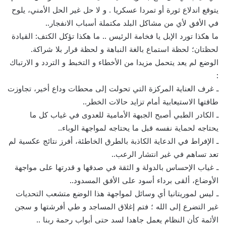
يتوقع اندلاع ثورة أو تمردا عسكريا . و لا حل غير الحل الأمني، يلوح
في الأفق لأي من مشاكل البلد مكتملة أسباب الانفجار..
ما هكذا تورد الإبل يا فخامة الرئيس .. ما هكذا تؤكل الكتف: القيادة
لحظتان؛ لحظة استماع بالغة النباهة و لحظة قرار بلا شراكة.
الوضع لم يعد يتحمل مزيدا من الأخطاء و التخبط و التردد و الارتباك
:
ـ غرف العناية المركزة التي تحولت إلى محطات وداع أخير، تجاوزت
طاقتها الاستيعابية أمام تزايد حالات الخطر..
ـ الكادر الطبي أصبح الجبهة الأمامية للعدوى في غياب كل ما
يحتاجه لحماية نفسه قبل ما يحتاجه لمواجهة الوباء..
ـ الإفراط في الدعاية الكاذبة بالطرق الخاطئة، أفرز نتائج عكسية لم
تعد تساهم في غير انتشار الرعب..
ـ غياب الإحساس بالدولة و الثقة في صدقها و قدرتها على مواجهة
الأوضاع، ألقى برداء أسود على الأفق المسدود..
ـ ليس لموريتانيا أي وسائل لمواجهة هذا الوضع متشعب التحديات
غير التضرع إلى الله ؛ فتم إغلاق المساجد و طي أفرشتها و سجن
الأئمة كأن النظام يعمل جاهدا لسد حتى أبواب رحمة ربنا ..