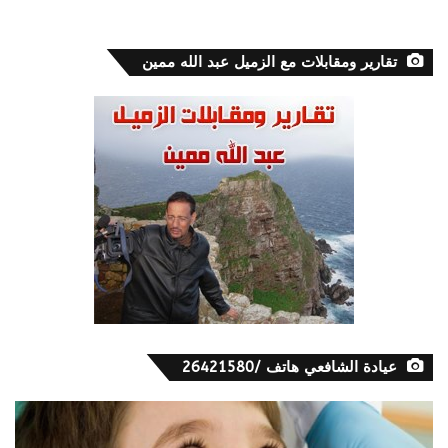
تقارير ومقابلات مع الزميل عبد الله ممين
عيادة الشافعي هاتف /26421580