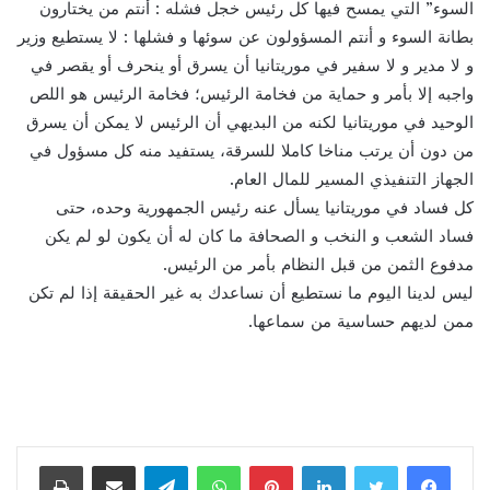
السوء” التي يمسح فيها كل رئيس خجل فشله : أنتم من يختارون
بطانة السوء و أنتم المسؤولون عن سوئها و فشلها : لا يستطيع وزير
و لا مدير و لا سفير في موريتانيا أن يسرق أو ينحرف أو يقصر في
واجبه إلا بأمر و حماية من فخامة الرئيس؛ فخامة الرئيس هو اللص
الوحيد في موريتانيا لكنه من البديهي أن الرئيس لا يمكن أن يسرق
من دون أن يرتب مناخا كاملا للسرقة، يستفيد منه كل مسؤول في
الجهاز التنفيذي المسير للمال العام.
كل فساد في موريتانيا يسأل عنه رئيس الجمهورية وحده، حتى
فساد الشعب و النخب و الصحافة ما كان له أن يكون لو لم يكن
مدفوع الثمن من قبل النظام بأمر من الرئيس.
ليس لدينا اليوم ما نستطيع أن نساعدك به غير الحقيقة إذا لم تكن
ممن لديهم حساسية من سماعها.
لينكدإن
بينتيريست
واتساب
تيلقرام
مشاركة عبر البريد
طباعة