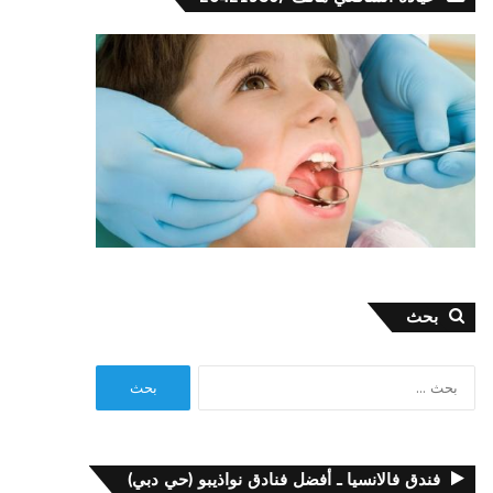
بحث
البحث
عن:
فندق فالانسيا ـ أفضل فنادق نواذيبو (حي دبي)