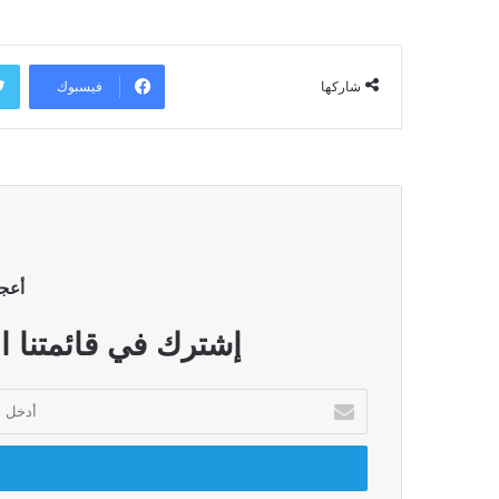
فيسبوك
شاركها
أعج
إشترك في قائمتنا ا
أدخل
بريدك
الإلكتروني