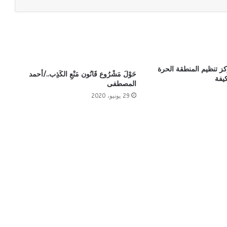
كز تنظيم المنطقة الحرة
حَوْلَ مَشْرُوع قَانُون مَنْعِ الكَذِب../أحمد
يفة
المصطفى
29 يونيو، 2020