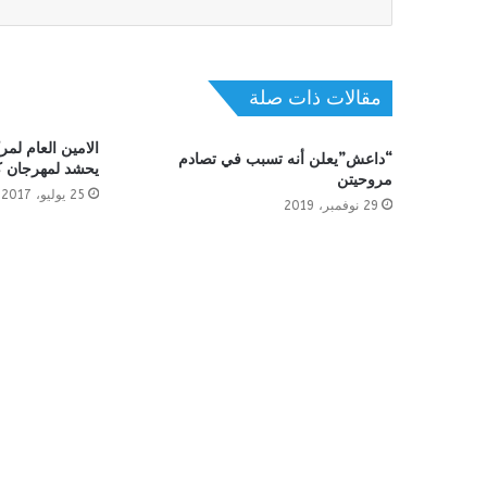
مقالات ذات صلة
الامين العام لمر
“داعش”يعلن أنه تسبب في تصادم
يحشد لمهرجان ك
مروحيتن
25 يوليو، 2017
29 نوفمبر، 2019