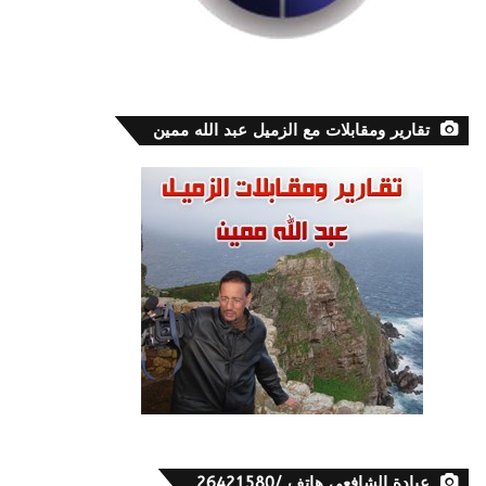
تقارير ومقابلات مع الزميل عبد الله ممين
عيادة الشافعي هاتف /26421580