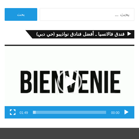
البحث
عن:
فندق فالانسيا ـ أفضل فنادق نواذيبو (حي دبي)
مشغل
الفيديو
01:49
00:00