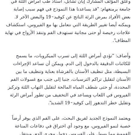
وعلّق المؤلف المشارك إيان تشابل، أستاذ طب أمراض اللثة في
جامعة برمنغهام: “قد يساعدنا هذا النموذج في فهم سبب إصابة
بعض الأفراد بمرض الرئة الناتج عن كوفيد-19 والبعض الآخر لا.
ويمكنه أيضا تغيير الطريقة التي نتعامل بها مع الفيروس، استكشاف
علاجات رخيصة أو حتى مجانية تستهدف الفم وتنقذ الأرواح في نهاية
المطاف”.
وأضاف: “تؤدي أمراض اللثة إلى تسرب الميكروبات، ما يسمح
للكائنات الدقيقة بالدخول إلى الدم. ويمكن أن تساعد الإجراءات
البسيطة، مثل تنظيف الأسنان بالفرشاة بعناية وتنظيف ما بين
الأسنان لتقليل تراكم الترسبات، جنبا إلى جنب مع غسولات الفم
المحددة، أو حتى شطف المياه المالحة لتقليل التهاب اللثة وتركيز
الفيروس في اللعاب ويساعد في التخفيف من تطور أمراض الرئة
وتقليل خطر التدهور إلى كوفيد-19 الشديد”.
ويعتمد النموذج الجديد لفريق البحث، على الفم الذي يوفر أرضاً
خصبة لنمو الفيروس، مع وجود أي اختراق في دفاعات المناعة
الفموية مما يسهل على الفيروس دخول مجرى الدم. وينتقل