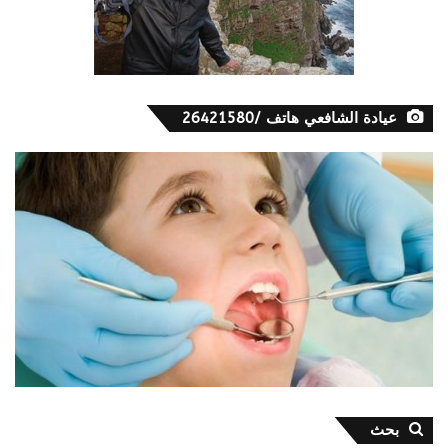
عيادة الشافعي هاتف /26421580
بحث