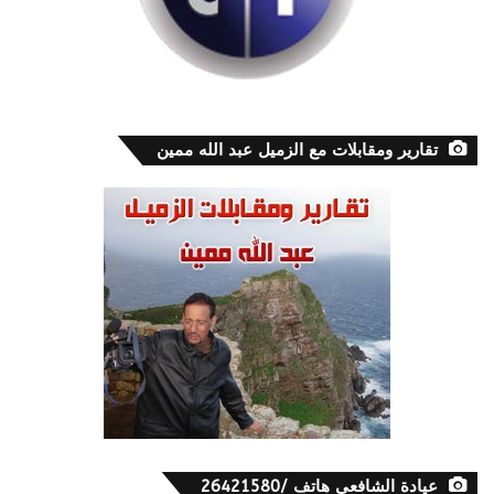
تقارير ومقابلات مع الزميل عبد الله ممين
عيادة الشافعي هاتف /26421580