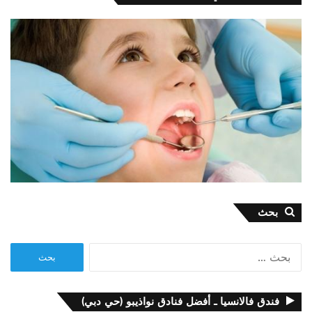
بحث
البحث
عن:
فندق فالانسيا ـ أفضل فنادق نواذيبو (حي دبي)