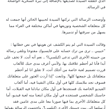
الذي حققته السيدة لصديقها بالإضافة إلى نبرة السخرية الواضحة
في الرسالة.
وأوضحت الرسالة التي تركتها السيدة لحبيبها الخائن أنها جمعت له
كل متعلقاته الشخصية وتوزيعها في أماكن مختلفة في العراء مما
يسهل من سرقتها أو تدميرها.
وقالت السيدة التي لم يتم الكشف عن هويتها في نص خطابها :
“حبيبي .. ترى من ترك حسابه على فايسبوك مفتوحا وتلقى رسالة
من حبيبته الأخرى التي تدعى (كيلسي)؟ .. نعم أنه أنت. لا تخف على
أبدا فأنا لم أحطم علاقتك بها. ولأنني أعرف مدى حبك للألعاب
قررت تصميم لعبة خاصة من أجلك أنت، لا تقلق انا لم أحطم
متعلقاتك بل جمعتها كلها”. وتابعت “إذا أردت العثور على متعلقاتك
فسوف تجد ملابسك كلها في أول مكان التقينا فيه، أما ألعاب
الفيديو الخاصة بك فستجدها في أول مكان تبادلنا فيه القبلات، أما
حاسبك الشخصي فستجده في أول مكان ابتعنا منه لعبة فيديو، أما
كل متعلقاتك الأخرى بما فيها صورنا معا على مدى عامين فقد
أرسلتها إلى بيت حبيبتك الأخرى (كيلسي)”. واختتمت الرسالة بقولها