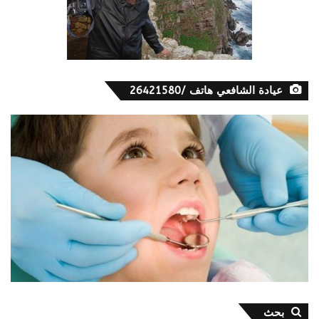
عيادة الشافعي هاتف /26421580
بحث