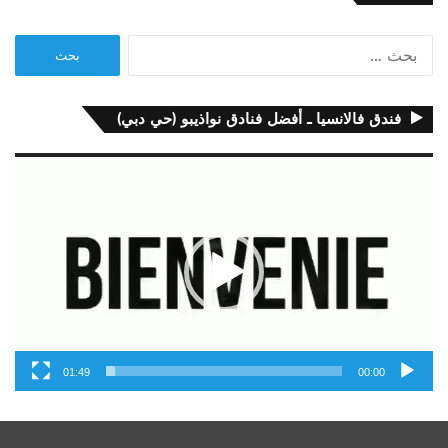
البحث
عن:
فندق فالانسيا ـ أفضل فنادق نواذيبو (حي دبي)
مشغل
الفيديو
01:49
00:00