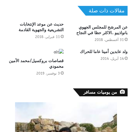
مقالات ذات صلة
حديث عن موعد الإنتخابات
عن المرشح للمجلس الجهوي
التشريعية والجهوية القادمة
بانواذيبو ..الاكثر حظا في النجاح
11 فبراير، 2018
31 أغسطس، 2018
ولد عابدين أمينا عاما للحراك
14 أبريل، 2014
قصاصات بروكسيل/محمد الأمين
محمودي
3 نوفمبر، 2019
من يوميات مسافر