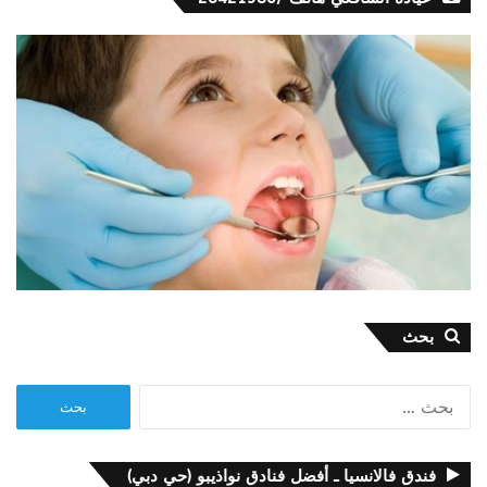
بحث
البحث
عن:
فندق فالانسيا ـ أفضل فنادق نواذيبو (حي دبي)