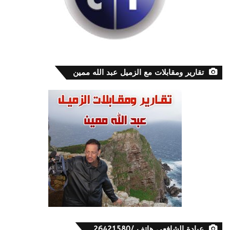
تقارير ومقابلات مع الزميل عبد الله ممين
عيادة الشافعي هاتف /26421580