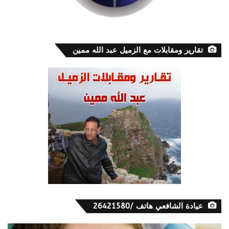
تقارير ومقابلات مع الزميل عبد الله ممين
عيادة الشافعي هاتف /26421580