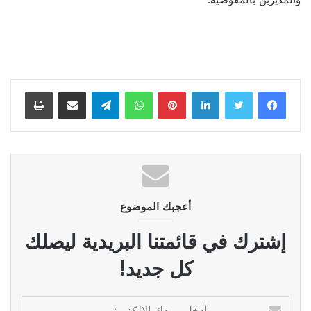
والمديربن بالمفوضية.
لينكدإن
بينتيريست
واتساب
تيلقرام
مشاركة عبر البريد
طباعة
أعجبك الموضوع
إشترك في قائمتنا البريدية ليصلك
كل جديد!
أدخل