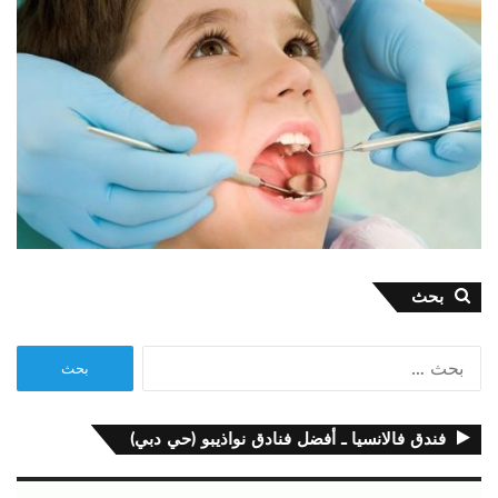
بحث
البحث
عن:
فندق فالانسيا ـ أفضل فنادق نواذيبو (حي دبي)
مشغل