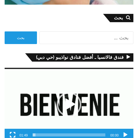
بحث
البحث
عن:
فندق فالانسيا ـ أفضل فنادق نواذيبو (حي دبي)
مشغل
الفيديو
01:49
00:00