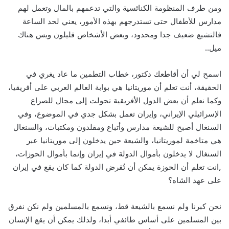
ومن طرف المنظومة الكنائسية والتي تدعمهم بالمال وتعمل لهم
مدارس للأطفال حتى تستدرجهم بهذه الأمور، يعني لحد الساعة
فالتشيع ضعيف جدا ومحدود، وبعض الأشخاص قليلون ويس هناك
ميل..
اسمح لي أن أقاطعك دكتور، خطاب التطمين ما عاد يغري في
الحقيقة، أنت تعلم أن موريتانيا هي بوابة العالم العربي على أفريقيا،
وكما نعلم أن بعض الدول الأفريقية تحولت إلى مجال للصراع
الإسرائيلي الإيراني، وإيران تعمل بشكل جدي في الموضوع، وفي
السنغال أصبح للشيعة مدارس وأتباع ومقلدون ومكتبات، والسنغال
هي متاخمة لموريتانيا، والشيعة حين يدخلون إلى موريتانيا عبر
السنغال لا يدخلون بأموال الدولة في إيران وإنما بأموال الحوزات،
,انت تعلم أن الحوزة يمكن أن تُقرض الدولة كما كان يقع في إيران
على عهد الشاه؟
نحن كبرنا ولم نسمع بالشيعة قط، ونسمع بالمسلمين ولم نكن نفرق
بين المسلمين على أساس طائفي أبدا، ولذلك يمكن أن يقع الإنسان