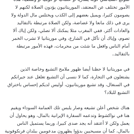
الأمور تختلف عن المعتقد، الموريتانيون يؤدون الصلاة لكنهم لا
يصومون كثيرا، ويميل بعضهم إلى الكذب ويختلس مال الدولة ولا
يرى في ذلك مانعا ولا غضاضة، ولكن الصلاة مرتبطة بالتقاليد
والعادات أكثر، ففي المغرب مثلا يمكنك ألا تصلي، ولكن إياك ألا
تصوم، وإياك أن تأكل في الشارع، وفي موريتانيا لا تشرب الخمر
أمام الناس وافعل ما شئت من محرمات، فهذه الأمور مرتبطة
بالتقاليد..
في موريتانيا لا حظنا أيضا ظهور ملامح التشيع وخاصة الذين
يشتغلون في التجارة، كما لا ننسى أن التشيع تغلغل عند جيرانكم
في السنغال، وقد تشيع موريتانيون، أوليس لديكم إحساس باختراق
التشيع للبلاد؟
هناك شخص أعلن تشيعه وصار يلبس تلك العمامة السوداء ويقيم
هنا في نواكشوط وتدعمه السفارة الإيرانية بالمال، وهو يحاول أن
يعمل ولكن لا أعتقد أنه يجد صدى كبيرا، وربما يستميل الناس
بالمال، كما أن مسيحيين بدؤوا يظهرون مدعومين ببلدان فرنكوفونية