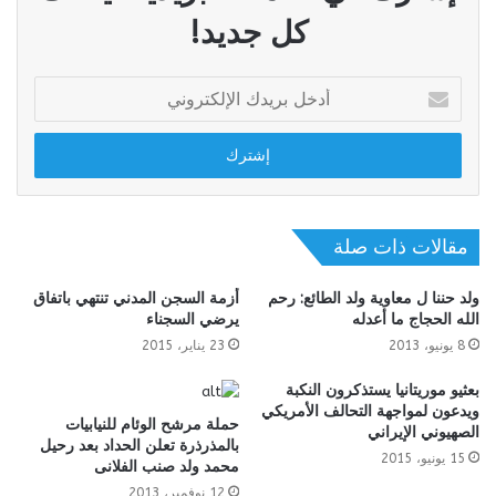
كل جديد!
أدخل
بريدك
الإلكتروني
مقالات ذات صلة
ولد حننا ل معاوية ولد الطائع: رحم
أزمة السجن المدني تنتهي باتفاق
الله الحجاج ما أعدله
يرضي السجناء
8 يونيو، 2013
23 يناير، 2015
بعثيو موريتانيا يستذكرون النكبة
ويدعون لمواجهة التحالف الأمريكي
حملة مرشح الوئام للنيابيات
الصهيوني الإيراني
بالمذرذرة تعلن الحداد بعد رحيل
15 يونيو، 2015
محمد ولد صنب الفلانى
12 نوفمبر، 2013