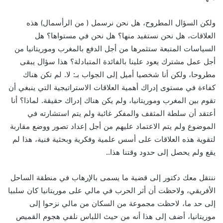
ولكن السؤال المطروح، هل نحن نرسمل ( من الرأسمال) هذه
العلاقات، هل نحن نستفيد منها؟ هل نحن في مستواها؟ هل
السياسات المتبعة ستثمرها من أجل الدفع بالمغرب وموريتانيا من
أجل عمل مشترك يعود علينا بالفائدة المتبادلة؟ هذا سؤال يبقى
مطروحا، ولكن أنا شخصيا أميل إلى الجواب بـ: لا. لم تكن هناك
كفاءة في مستوى إدراك أهمية العلاقات الاستراتيجية التي ينبغي أن
تقوم بين المغرب وموريتانيا، ولم يكن هناك إدراك حقيقة. لماذا؟ أنا
أعتقد أن سلطة المثقف والمفكر غائبة ولم يتم استشارته في
الموضوع ولم يتم الاعتماد عليهم من أجل إعداد تصور ووضع مقاربة
لتقوية هذه العلاقات على أسس علمية وفكرية وبحثية فنية، هذا لم
يقع ولم يحصل إلى حدود وقتنا هذا..
ننتقل معك دكتور إلى قضية ما يسمى بالإرهاب في منطقة الساحل
الأفريقي، ولاحظت أن أثر الحرب في مالي على موريتانيا كان سلبيا
إلى حد ما، لاحظت مجموعة من السكان من مالي نزحوا إلى
موريتانيا، أضف إلى هذا أنه من حيث اللباس نلفي هجوم القميص