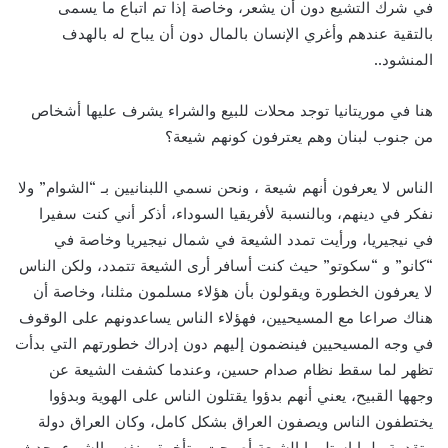
في شرك التشيع دون أن يشعر، وخاصة إذا تم اتباع ما يسمى
بالتقية عندهم وأغري الإنسان بالمال دون أن يباح له بالهدف
المنشود..
هنا في موريتانيا توجد محلات للبيع والشراء يشرف عليها أشخاص
من جنوب لبنان وهم يعترفون كونهم شيعة؟
الناس لا يعرفون أنهم شيعة ، ونحن نسمي اللبنانيين بـ “الشوام” ولا
نفكر في دينهم، وبالنسبة لأفريقيا السوداء، أذكر أني كنت سفيرا
في نيجيريا، ورأيت تمدد الشيعة في شمال نيجيريا وخاصة في
“كانو” و “سكوتو” حيث كنت أسافر أرى الشيعة تتمدد، ولكن الناس
لا يعرفون الخطورة ويقولون بأن هؤلاء مسلمون مثلنا، وخاصة أن
هناك صراعا مع المسيحيين، فهؤلاء الناس يساعدونهم على الوقوف
في وجه المسيحيين فينضمون إليهم دون إدراك خطورتهم التي بدأت
تظهر لما سقط نظام صدام حسين، وعندما كشفت الشيعة عن
وجهها القبيح، يعني أنهم بدؤوا يقتلون الناس على الهوية وبدؤوا
يختطفون الناس ويصفون العراق بشكل كامل، وكان العراق دولة
متقدمة ولما استلمها الشيعة أصبحت متأخرة، ونفس الشيء يحدث