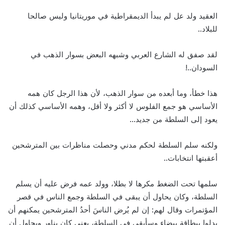
العقيد ولد عل لم يبدأ الديمقراطية في موريتانيا وليس صالحا
للبلاد..
لقد صفق له الشارع العربي وشبهه البعض بسوار الذهب في
السودان..!
هذا خطأ، وما أبعده من سوار الذهب، لأن هذا الرجل كان همه
الأساسي هو جمع الفلوس لا أكثر ولا أقل، وهمه الأساسي كذلك أن
يعود إلى السلطة من جديد…
ولكنه سلم السلطة لحكم مدني وحصلت مناظرات بين المترشحين
أعقبتها انتخابات..
سلمها تحت الضغط مكرها لا بطلا، وولد عمه فرض عليه أن يسلم
السلطة، وكان يحاول أن يبقى في السلطة وجمع الناس في قصر
المؤتمرات وقال لهم: إن لم يُرض الناسَ أحدُ المترشحين يمكنهم أن
يدلوا ببطاقة بيضاء وسأبقى في السلطة، يعني كان يناور ويحاول أن