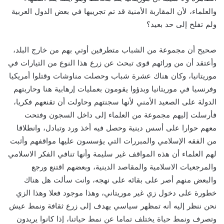
والعلماء، لأن المقاربة الأمنية قد تم تجريبها في بعض الدول العربية
ولم تفلح إلى حد بعيد؟
صحيح أن مجموعة من الشباب متطرفين أوتي بهم من خارج البلد،
وأعتقد أن من ورائهم قوى تبحث عن زرع هذا النوع من التيارات في
موريتانيا، وكان هناك عشرة شباب وحصلت مناوشات وقتلوا أمريكيا
وفرنسيا في موريتانيا وبدؤوا يقومون بعمليات إرهابية هنا وحاربتهم
الدولة على الصعيد الأمني لأنها سجنتهم وحاولت أن تقنعهم فكريا،
فأرسلت إليهم مجموعة من العلماء إلى داخل السجون وفتحت
معهم حوارا على أسس دينية وحصل فيه أخذ ورد وتبادل، وانطلاقا
من الفقه الإسلامي والمبررات التي يؤسسون عليها مواقفهم وأثبت
لهم العلماء أن هذه المواقف غير سليمة وأنها تنافي الفكر الاسلامي
والمرجعيات الاسلامية والمقاصد الدينية، وبعضهم اقتنع ورجع
والبعض منهم أصر على بقائه على نهجه، وانت سألت هل هناك
خطورة على دخول زي غير موريتاني، وهذا موجود فعلا وهذا الزي
نحن ننظر إليه أنه تمظهر سياسي يهدف إلى زرع ثقافة ونمط عيش
وتصرف ونمط حياة يختلف تماما عن نمط حياتنا، إذا كانوا يريدون