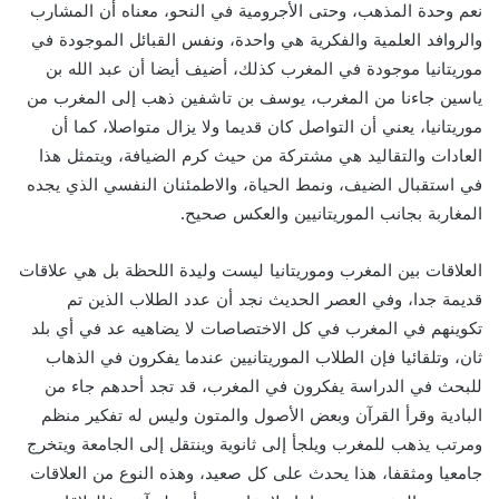
نعم وحدة المذهب، وحتى الأجرومية في النحو، معناه أن المشارب
والروافد العلمية والفكرية هي واحدة، ونفس القبائل الموجودة في
موريتانيا موجودة في المغرب كذلك، أضيف أيضا أن عبد الله بن
ياسين جاءنا من المغرب، يوسف بن تاشفين ذهب إلى المغرب من
موريتانيا، يعني أن التواصل كان قديما ولا يزال متواصلا، كما أن
العادات والتقاليد هي مشتركة من حيث كرم الضيافة، ويتمثل هذا
في استقبال الضيف، ونمط الحياة، والاطمئنان النفسي الذي يجده
المغاربة بجانب الموريتانيين والعكس صحيح.
العلاقات بين المغرب وموريتانيا ليست وليدة اللحظة بل هي علاقات
قديمة جدا، وفي العصر الحديث نجد أن عدد الطلاب الذين تم
تكوينهم في المغرب في كل الاختصاصات لا يضاهيه عد في أي بلد
ثان، وتلقائيا فإن الطلاب الموريتانيين عندما يفكرون في الذهاب
للبحث في الدراسة يفكرون في المغرب، قد تجد أحدهم جاء من
البادية وقرأ القرآن وبعض الأصول والمتون وليس له تفكير منظم
ومرتب يذهب للمغرب ويلجأ إلى ثانوية وينتقل إلى الجامعة ويتخرج
جامعيا ومثقفا، هذا يحدث على كل صعيد، وهذه النوع من العلاقات