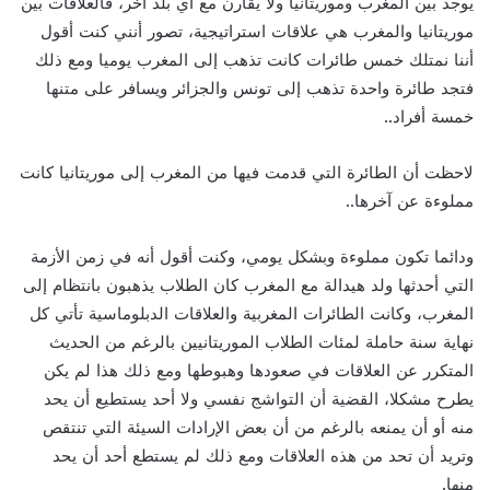
يوجد بين المغرب وموريتانيا ولا يقارن مع أي بلد آخر، فالعلاقات بين
موريتانيا والمغرب هي علاقات استراتيجية، تصور أنني كنت أقول
أننا نمتلك خمس طائرات كانت تذهب إلى المغرب يوميا ومع ذلك
فتجد طائرة واحدة تذهب إلى تونس والجزائر ويسافر على متنها
خمسة أفراد..
لاحظت أن الطائرة التي قدمت فيها من المغرب إلى موريتانيا كانت
مملوءة عن آخرها..
ودائما تكون مملوءة وبشكل يومي، وكنت أقول أنه في زمن الأزمة
التي أحدثها ولد هيدالة مع المغرب كان الطلاب يذهبون بانتظام إلى
المغرب، وكانت الطائرات المغربية والعلاقات الدبلوماسية تأتي كل
نهاية سنة حاملة لمئات الطلاب الموريتانيين بالرغم من الحديث
المتكرر عن العلاقات في صعودها وهبوطها ومع ذلك هذا لم يكن
يطرح مشكلا، القضية أن التواشج نفسي ولا أحد يستطيع أن يحد
منه أو أن يمنعه بالرغم من أن بعض الإرادات السيئة التي تنتقص
وتريد أن تحد من هذه العلاقات ومع ذلك لم يستطع أحد أن يحد
منها.