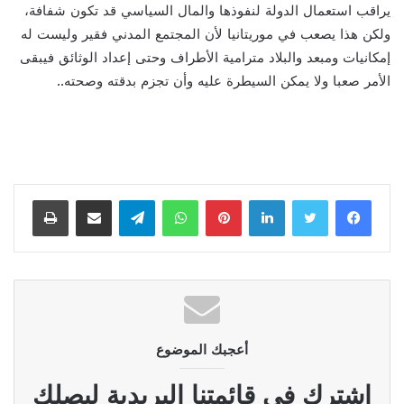
يراقب استعمال الدولة لنفوذها والمال السياسي قد تكون شفافة،
ولكن هذا يصعب في موريتانيا لأن المجتمع المدني فقير وليست له
إمكانيات ومبعد والبلاد مترامية الأطراف وحتى إعداد الوثائق فيبقى
الأمر صعبا ولا يمكن السيطرة عليه وأن تجزم بدقته وصحته..
لينكدإن
بينتيريست
واتساب
تيلقرام
مشاركة عبر البريد
طباعة
أعجبك الموضوع
إشترك في قائمتنا البريدية ليصلك