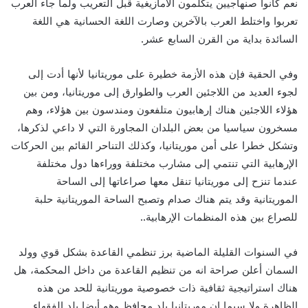
نعم كانوا صنهاجيين يتكلمون الأمازيغية قبل التعريب ولما جاء العرب
تعربوا واختلط العرب بالآخرين وصارت اللغة الحسانية هي اللغة
السائدة بداية من القرن السابع عشر.
وفي الحقية فإن هذه الأزمة خطيرة على موريتانيا لأنها أدت إلى
لجوء العديد من اللاجئين العرب والطوارق إلى موريتانيا، ومن بين
هؤلاء اللاجئين هناك إرهابيون متلفعون ومندسون بين هؤلاء، وهم
مسخرون سياسيا من بعض البلدان المجاورة التي لا داعي لذكرها،
وتشكل خطرا على أمن موريتانيا، وكذلك التناحر القائم بين الحركات
الإرهابية التي تنتمي إلى مشارب مختلفة ووراءها دول مختلفة
عندما تنزح إلى موريتانيا تنقل معها صراعاتها إلى الساحة
الموريتانية وقد يتم هناك صدام وتصبح الساحة الموريتانية حلبة
للصراع بين هذه المنظمات الإرهابية..
في السنوات القليلة الماضية برز تنظمي القاعدة بشكل قوي وولد
السمان أعلن صراحة انه من تنظيم القاعدة من داخل المحكمة، هل
هناك استراتيجية ثقافية ذات خصوصية موريتانية للحد من هذه
الظاهرة ولا سيما ان موريتانيا بلد محافظ وهو أيضا بلد الفقهاء