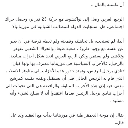
أن تكسبه بالمال…
الربيع العربي وصل إلى نواكشوط مع حركة 25 فبراير، وحصل حراك
اجتماعي، هل استجابت الدولة للمطالب الشبابية في موريتانيا؟
أبدا، لم تستجب، بل تجاهلته وقمعته ولم تعطه فرصة في أن يعبر
عن نفسه مع وجود ظروف صعبة طبعا، والحراك الشعبي تقهقر
وتلاشى ولم يستمر. ولكن الربيع العربي اتخذ شكل أحزاب منادية
بالرحيل، فالأحزاب السياسية في موريتانيا معترف بها ولها كيان
تنادي برحيل الرئيس، وتمتد جذور هذه الأحزاب إلى مناوءة الانقلاب
الذي قام به الرئيس الحالي قبل أن يستقيل ويقدم نفسه كمرشح
مدني حر، إذن هذه الأحزاب المناوئة والرافضة هي التي تحولت إلى
أحزاب تنادي برحيل الرئيس بعدما اعتقدوا أنه لا يصلح لشيء وأنه
مستبد..
يقال إن موجة الديمقراطية في موريتانيا بدأت مع العقيد ولد عل
فال..