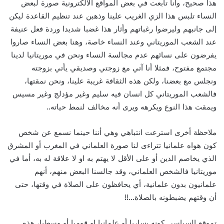
هذا صحيح، وأنا تابعت في بعض المواقع الالكترونية صورة لبعض
النساء تلبس هذا الزي الغريب علينا وذهبن عند تنظيم القاعدة ليكن
إلى جانبهم وليرضوا رغباتهم وأثار هذا غضبا شديدا وردة فعل عنيفة
عند الشعب الموريتاني وعند النساء خاصة، وهنا بعض النساء صاروا
يفرضون على نسائهم عدم مجالسة النساء ونحن في موريتانيا لدينا
مجتمع مفتوح، فمثلا أنا آتي مع زوجتي وصديقي يأتي بزوجته
ونجلس مع بعضنا، ولكن هذه الثقافة غريبة علينا، ونحن نمقتها،
فالشعب الموريتاني كل انسان فيه سليم وغير مؤدلج وغير مسيس
ويمقت هذا النوع ويكرهه ويرى أنه مخالف لنمط حياته..
ملاحظة أخرى استرعت انتباهي وهي أننا حينما نسمع عن شخص
كون هواه علمانيا تتراءى لنا صورة العلماني في المغرب أو المشرق
الذي يخاصم الدين أو على الأقل لا يهتم به او لا علاقة له به، أما في
موريتانيا فالشخص العلماني، وقد جالسنا البعض منهم، أنهم
علمانيون بدون علمانية، أي يحافظون على الصلاة في وقتها، حتى
أن وقتهم يضبطونه بالصلاة…!!
تموقع السياسي كونه يساريا أو علمانيا او قوميا أو وسطيا، هذه