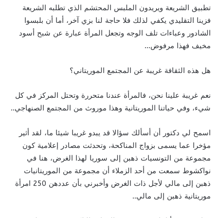
تطبيق الشريعة ويريدون الملبس المحتشم الذي تطلبه الشريعة
فزينا التقليدي يكفي لذلك فلا حاجة لنا بزي آخر، أما أن بلبسوا
الشادور وعباءات تلف الوجه وتجعل المرأة عبارة عن شبح أسود
مخيف فهذا مرفوض…
هل هذه الثقافة غريبة عن المجتمع الموريتاني؟
نعم غريبة علينا نحن، فالمرأة عندنا متحررة وتحتل المركز في كل
شيء، وفي حياتنا الموريتانية وهذا موروث من المجتمع الصنهاجي..
اسمح لي دكتور أن أسألك سؤالا قد يبدو غريبا شيئا ما، لقد أثير
مؤخرا عما يسمى بزواج المناكحة، وتحدثت مصادر إعلامية كون
مجموعة من التونسيات ذهبن إلى سوريا لهذا الغرض، هنا في
نواكشوط سمعت من أحد الزملاء أن مجموعة من الموريتانيات
ذهبن إلى مالي لأجل ذات الغرض وأخبرني بأن عددهن 250 امرأة
موريتانية ذهبن إلى مالي..