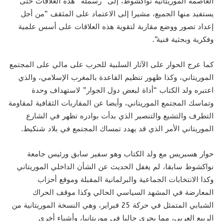
العاصمة الموريتانية نواكشوط، إلى “رسملة” هذه العلاقات حتى
يستفيد منها الجميع، مشيرا إلى الاعتماد على المثقف “من أجل
إعداد تصور ووضع مقاربة لتقوية هذه العلاقات على أسس علمية
وفكرية وبحثية فنية”.
كما عرج الحوار على الآثار السلبية للحرب على مالي على المجتمع
الموريتاني، وكذا ظهور تنظيم القاعدة بالمغرب الإسلامي، والذي
اعتبره ولد الكتاب “أداة لبعض دول الجوار” لاستهداف وحدة
وتماسك المجتمع الموريتاني، وأيضا عن المقاربات الثقافية لمقاومة
التطرف والتشيع والتنصير الذي بدأت بوادره تظهر في الشارع
الموريتاني الأمر الذي قد يهدد تمساك المجتمع في بلاد شنكيط.
حوار هسبريس مع ولد الكتاب وهو سفير سابق ورئيس جامعة
نواكشوط سابقا، لم يغفل الحديث عن الشأن الداخلي الموريتاني
وكذا الانتخابات الجماعية والبرلمانية المقبلة وموقع أحزاب
المعارضة في المشهد السياسي الحالي وكذا موقف الحراك
الشبابي المتمثل في حركة 25 فبراير، وهي النسخة الموريتانية من
الربيع العربي، مما يجري حاليا في موريتانيا، وأشياء أخرى