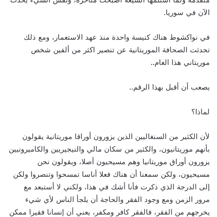
الآن في سوريا.
في نواكشوط هناك كنيسة واحدة منذ عهد الاستعمار، ومع ذلك
تحدثت الصحافة الموريتانية عن تنصير اكثر من ألفين شخص
موريتاني هذا العام..
يصعب أن أقبل بهذا الرقم..
لماذا؟
لأن الكثير من السنغاليين الذين يزورون أوراقا موريتانية يقولون
بأنهم موريتانيون، والكثير من سكان مالي والنيجيريين والكاميرونيين
يزورون أوراق موريتانيا وهم مسيحيون أصلا، ويقولون نحن
مسيحيون، ولكن سمعنا أن هناك فعلا أناسا تمسحوا وتنصروا ولكن
إلى الدرجة الذي ذكرت فأنا أشك في هذا، ولكني لا أستبعد مع
مرور الزمن ومع وجود الفقر والحاجة أن يلجأ الناس لأي شيء
يخرجهم من الفقر، فالفقر كافر ومكفر، يعني أن إنسانا فقيرا ممكن