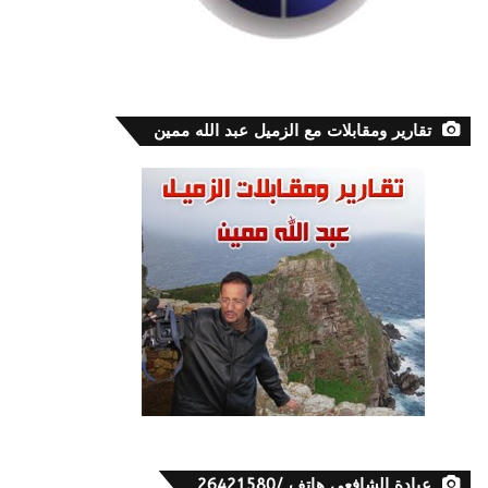
تقارير ومقابلات مع الزميل عبد الله ممين
عيادة الشافعي هاتف /26421580