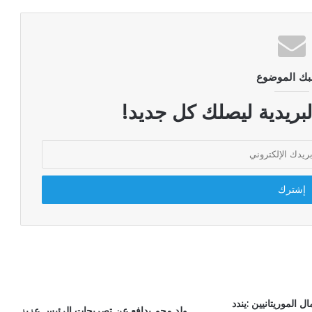
بك الموضوع
لبريدية ليصلك كل جديد!
ال الموريتانيين :يندد
ولد محم يدافع عن تصريحات الرئيس عزيز