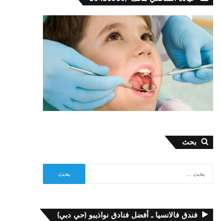
بحث
البحث
عن:
فندق فالانسيا ـ أفضل فنادق نواذيبو (حي دبي)