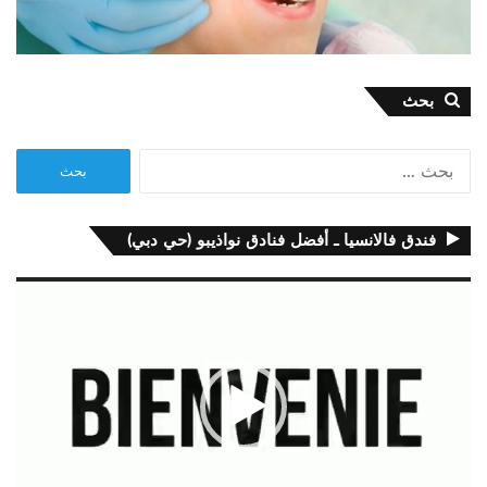
بحث
البحث
عن:
فندق فالانسيا ـ أفضل فنادق نواذيبو (حي دبي)
مشغل
الفيديو