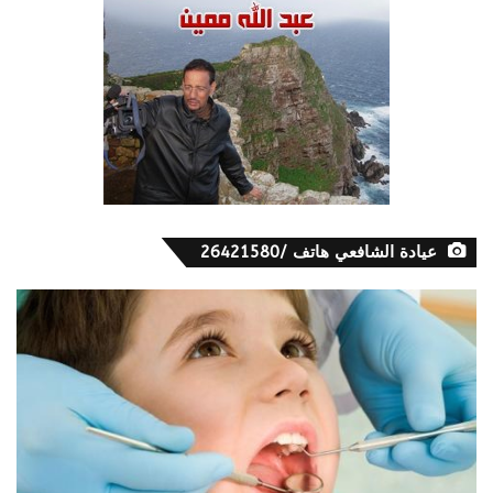
عيادة الشافعي هاتف /26421580