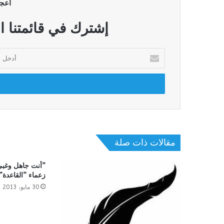
أعج
إشترك في قائمتنا ا
أدخل
بريدك
الإلكتروني
مقالات ذات صلة
”أنت جاهل وغبي
زعماء ”القاعدة” 
30 مايو، 2013