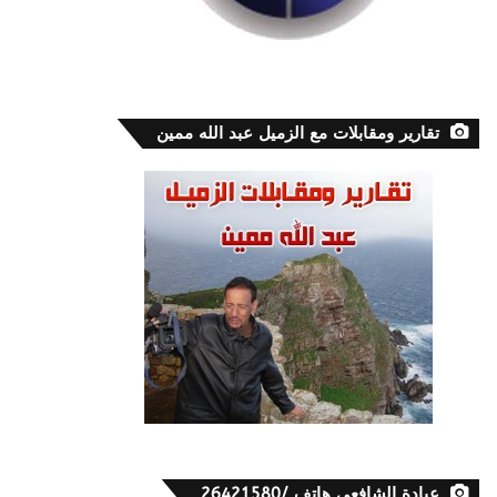
تقارير ومقابلات مع الزميل عبد الله ممين
عيادة الشافعي هاتف /26421580