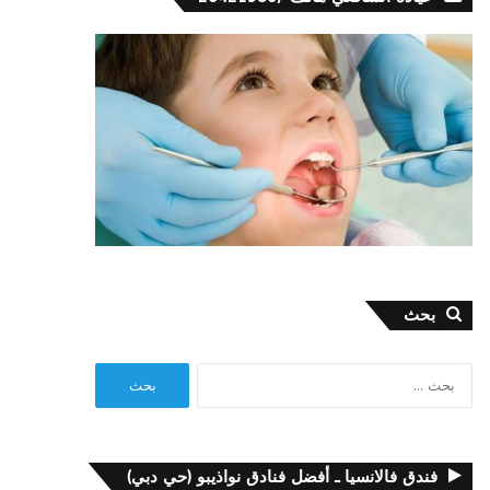
بحث
البحث
عن:
فندق فالانسيا ـ أفضل فنادق نواذيبو (حي دبي)