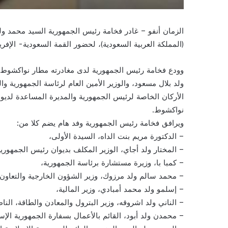
الزمان أنفو – غادر فخامة رئيس الجمهورية السيد محمد ول
(المملكة العربية السعودية)، لحضور القمة السعودية- الإفري
وودع فخامة رئيس الجمهورية لدى مغادرته مطار نواكشوط ا
ولد بلال مسعود، والوزير الأمين العام لرئاسة الجمهورية و
الأركان الخاصة لرئيس الجمهورية والمديرة المساعدة لديوا
نواكشوط.
ويرافق فخامة رئيس الجمهورية وفد هام يضم كلا من:
– الدكتورة مريم بنت الداه، السيدة الأولى،
– المختار ولد أجاي، الوزير المكلف بديوان رئيس الجمهورية
– كمبا با، وزيرة مستشارة برئاسة الجمهورية،
– محمد سالم ولد مرزوك، وزير الشؤون الخارجية والتعاون و
– إسلمو ولد محمد أمبادي، وزير المالية،
– الناني ولد اشروقه، وزير البترول والمعادن والطاقة، الن
– محمدن ولد أبود، القائم بالأعمال بسفارة الجمهورية الإسلا