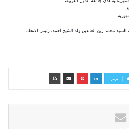
موريتانية لدى جامعة الدول العربية،
،
ورية،
 السيد محمد زين العابدين ولد الشيخ احمد، رئيس الاتحاد.
لينكدإن
بينتيريست
مشاركة عبر البريد
طباعة
تويتر