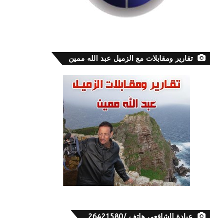
تقارير ومقابلات مع الزميل عبد الله ممين
عيادة الشافعي هاتف /26421580