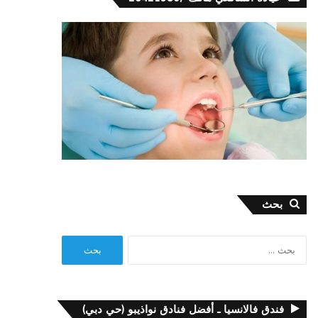
بحث
البحث
عن:
فندق فالانسيا ـ أفضل فنادق نواذيبو (حي دبي)