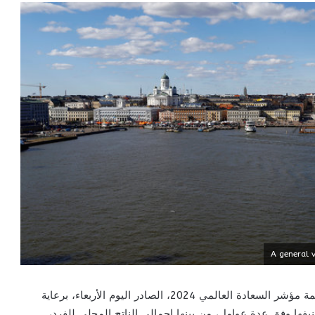
الزمان أنفو ـ صنفت موريتانيا المركز 111 عالميا، على قائمة مؤشر السعادة العالمي 2024، الصادر اليوم الأربعاء، برعاية
التقرير هذا العام 143 دولة، يتم تصنيفها وفق عدة عوامل، من بينها إجمالي الناتج المحلي للفرد،