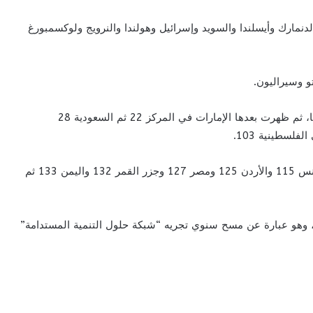
لدنمارك وأيسلندا والسويد وإسرائيل وهولندا والنرويج ولوكسمبورغ
و وسيراليون.
وعلى المستوى العربي، حلّت الكويت في المركز 13 عالميا، ثم ظهرت بعدها الإمارات في المركز 22 ثم السعودية 28
يأتي بعد ذلك المغرب في الترتيب 107 وموريتانيا 111 وتونس 115 والأردن 125 ومصر 127 وجزر القمر 132 واليمن 133 ثم
تم إطلاق تقرير السعادة العالمي للمرة الأولى عام 2012، وهو عبارة عن مسح سنوي تجريه “شبكة حلول التنمية المستدامة”