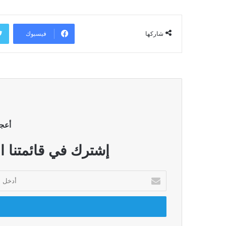
فيسبوك
شاركها
أعج
إشترك في قائمتنا ا
أدخل
بريدك
الإلكتروني