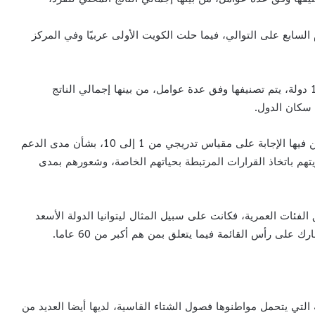
السابع على التوالي، فيما حلت الكويت الأولى عربيًا وفي المركز
والتقرير الصادر برعاية الأمم المتحدة، يشمل هذا العام 143 دولة، يتم تصنيفها وفق عدة عوامل، من بينها إجمالي الناتج
ء سكان الدول.
ويعتمد الباحثون على استطلاعات رأي تطلب من المشاركين فيها الإجابة على مقياس تدريجي من 1 إلى 10، بشأن مدى الدعم
هم باتخاذ القرارات المرتبطة بحياتهم الخاصة، وشعورهم بمدى
لفئات العمرية، فكانت على سبيل المثال ليتوانيا الدولة الأسعد
ة التي يتحمل مواطنوها فصول الشتاء القاسية، لديها أيضا العديد من