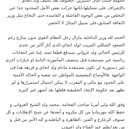
حكومة خيبت آمال الكثيرين ،خصوصا بعد تكليف ولد انجاي
بالإشراف على تشكيلها،لكنها حركت بعض الأمل المحدود جدا عبر
التخلص من بعض الوجوه الفاشلة و الفاسدة حتى النخاع مثل وزير
الثقافة السابق،على سبيل المثال لا الحصر.
الحمد لله وزير الداخلية مازال رجل النظام القوي بدون منازع رغم
الصعود الشكلي المريب لولد انجاي،الذى أثار أكثر من تحدى
للرئيس الحالي ولد غزوانى سيدفع قطعا ثمنه ،إما عبر انتخابات
رئاسية غير مستبعدة قبل منتصف المأمورية الثانية او خيارات أخرى
غير دستورية لن تكون مستبعدة مادام ولد انجاي و فريقه هذا فى
الواجهة ،فالأوضاع المعيشية للمواطن جد صعبة و الحالة الأمنية
على الحدود مع مالى و المغرب لا يمكن احتمال استمرارها و لم
تظهر بعد حكومة الإنقاذ الحقيقية،فلعلها بعد أشهر غير كثيرة.
وفق الله ولي أمرنا صاحب الفخامة ،محمد ولد الشيخ الغزوانى و
حفظ الله موريتانيا من كل مكروه و أبعدها عن شبح الإنقلابات و كل
صنوف الزعازع و الفتن ،الظاهرة و الباطنة،و لله الأمر من قبل و
من بعد/بقلم عبد الفتاح ولد اعبيدن.