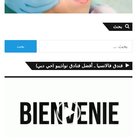
بحث
البحث
عن:
فندق فالانسيا ـ أفضل فنادق نواذيبو (حي دبي)
مشغل
الفيديو