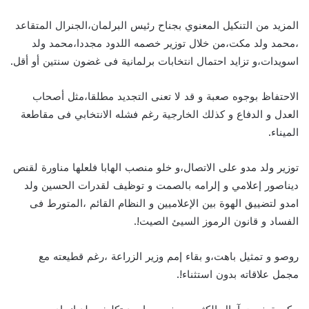
المزيد من التنكيل المعنوي بجناح رئيس البرلمان،الجنرال المتقاعد
،محمد ولد مكت،من خلال توزير خصمه اللدود مجددا،محمد ولد
اسويدات،و تزايد احتمال انتخابات برلمانية فى غضون سنتين أو أقل.
الاحتفاظ بوجوه صعبة و قد لا تعنى التجديد مطلقا،مثل أصحاب
العدل و الدفاع و كذلك الخارجية رغم فشله الانتخابي فى مقاطعة
الميناء.
توزير ولد مدو على الاتصال،و خلو منصب الهابا فلعلها مناورة لقنص
ديناصور إعلامي و إلرامه بالصمت و توظيف لقدرات الحسين ولد
امدو لتضييق الهوة بين الإعلاميين و النظام القائم ،المتورط فى
الفساد و قانون الرموز السيئ الصيت!.
روصو و تمثيل باهت،و بقاء إمم وزير الزراعة ،رغم قطيعته مع
مجمل علاقاته بدون استثناء!.