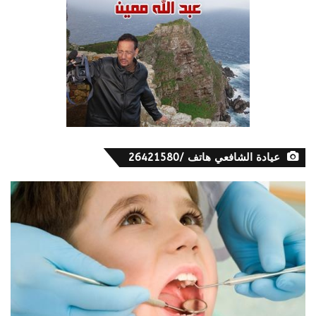
عيادة الشافعي هاتف /26421580