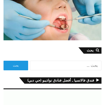
بحث
البحث
عن:
فندق فالانسيا ـ أفضل فنادق نواذيبو (حي دبي)
مشغل
الفيديو