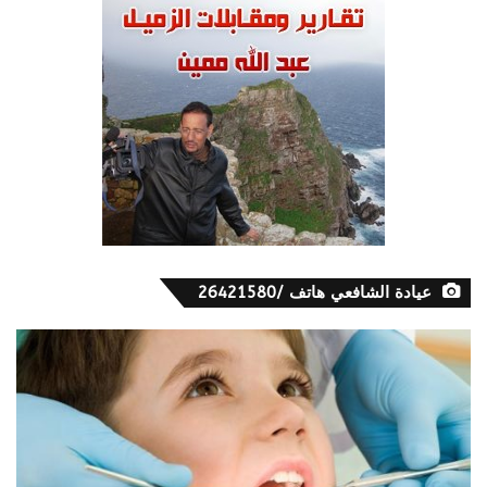
عيادة الشافعي هاتف /26421580