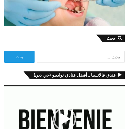
بحث
البحث
عن:
فندق فالانسيا ـ أفضل فنادق نواذيبو (حي دبي)
مشغل
الفيديو