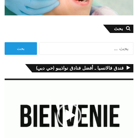
بحث
البحث
عن:
فندق فالانسيا ـ أفضل فنادق نواذيبو (حي دبي)
مشغل
الفيديو