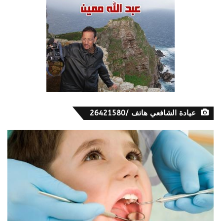
عيادة الشافعي هاتف /26421580