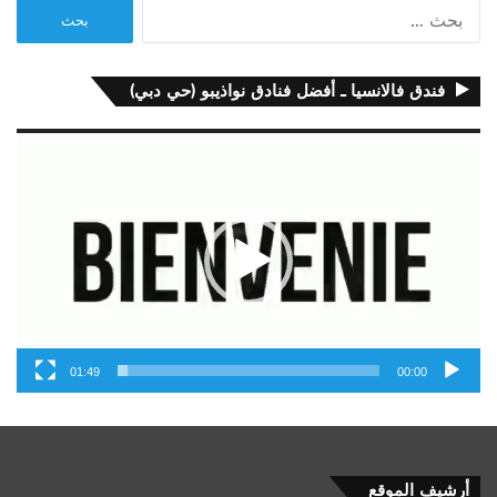
البحث
عن:
فندق فالانسيا ـ أفضل فنادق نواذيبو (حي دبي)
مشغل
الفيديو
01:49
00:00
أرشيف
أرشيف الموقع