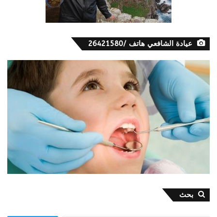
عيادة الشافعي هاتف /26421580
بحث