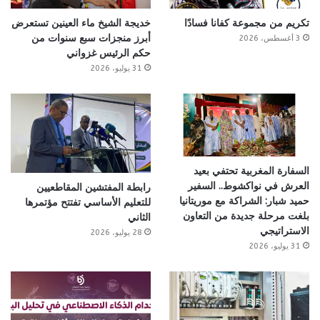
تكريم من مجموعة كفانا فسادًا
خديجة الشيخ ماء العينين تستعرض
أبرز منجزات سبع سنوات من
3 أغسطس، 2026
حكم الرئيس غزواني
31 يوليو، 2026
السفارة المغربية تحتفي بعيد
العرش في نواكشوط.. السفير
رابطة المفتشين المقاطعيين
حميد شبار: الشراكة مع موريتانيا
للتعليم الأساسي تفتتح مؤتمرها
بلغت مرحلة جديدة من التعاون
الثاني
الاستراتيجي
28 يوليو، 2026
31 يوليو، 2026