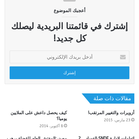
أعجبك الموضوع
إشترك في قائمتنا البريدية ليصلك
كل جديد!
أدخل
بريدك
الإلكتروني
مقالات ذات صلة
أزويرات والتغيير المرتقب!
كيف يحصل داعش على الملايين
يوميا؟
23 مارس، 2015
8 أكتوبر، 2014
اتهامات لإدارة SNDEبالفساد _ 2
مصدر:المفتش العام للقضاء يرهب