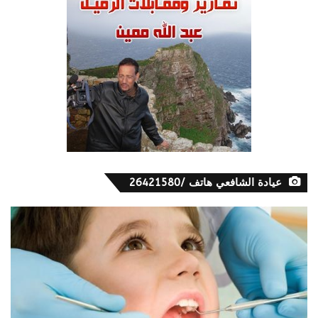
عيادة الشافعي هاتف /26421580