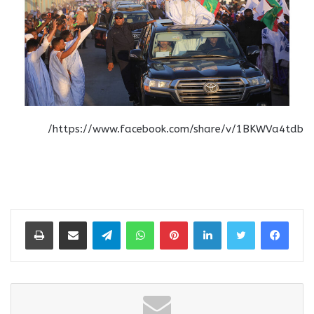
https://www.facebook.com/share/v/1BKWVa4tdb/
لينكدإن
بينتيريست
واتساب
تيلقرام
مشاركة عبر البريد
طباعة