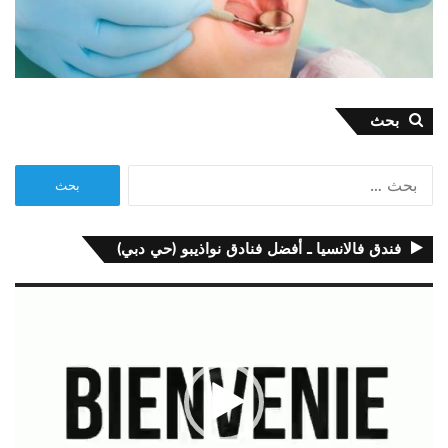
بحث
البحث
عن:
فندق فالانسيا ـ أفضل فنادق نواذيبو (حي دبي)
مشغل
الفيديو