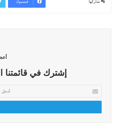
فيسبوك
شاركها
أعج
إشترك في قائمتنا ا
أدخل
بريدك
الإلكتروني