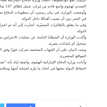
الزمان أنفو (نواكشوط): أعلنت وزارة الدفاع الإماراتية م
التصدي لهجوم واسع قادم من إيران، شمل إطلاق 137 صاروخًا باليستيًا و209 طائرات مسيّرة باتجاه أراضي دولة الإمارات.
في البحر دون أن تصيب أهدافًا داخل الدولة.
الدولة.
وأكدت الوزارة أن الشظايا الناتجة عن عمليات الاعتراض ت
تسجيل أي إصابات بشرية.
وشدد البيان على أن الجهات المختصة تحركت فورًا وفق الإج
المواقع المتضررة.
وأدانت وزارة الدفاع الإماراتية الهجوم، واصفة إياه بأنه 
احتفاظ الدولة بحقها في اتخاذ ما يلزم لحماية أمنها وسلامة 