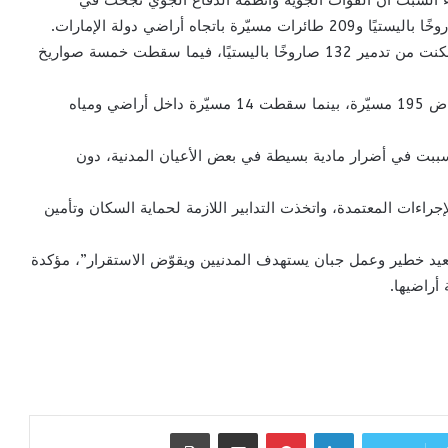
ساء السبت أن القوات الجوية وأنظمة الدفاع الجوي نجحت في
وأوضحت الوزارة، في بيان رسمي، أن منظومات الدفاع تمكنت من تدمير 132 صاروخًا باليستيًا، فيما سقطت خمسة صواريخ
وفي ما يتعلق بالطائرات المسيّرة، أشارت إلى أنه تم اعتراض 195 مسيّرة، بينما سقطت 14 مسيّرة داخل أراضي ومياه
سببت في أضرار مادية بسيطة في بعض الأعيان المدنية، دون
راءات المعتمدة، واتخذت التدابير اللازمة لحماية السكان وتأمين
“تصعيد خطير وعمل جبان يستهدف المدنيين ويقوّض الاستقرار”، مؤكدة
أراضيها.
لينكدإن
بينتيريست
مشاركة عبر البريد
طباعة