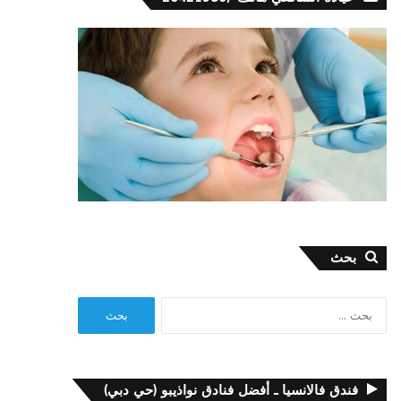
بحث
البحث
عن:
فندق فالانسيا ـ أفضل فنادق نواذيبو (حي دبي)