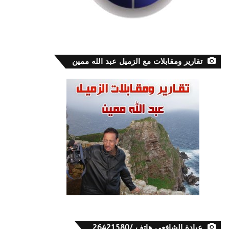
تقارير ومقابلات مع الزميل عبد الله ممين
عيادة الشافعي هاتف /26421580