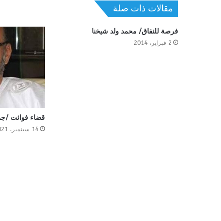
مقالات ذات صلة
فرصة للنفاق/ محمد ولد شيخنا
2 فبراير، 2014
قضاء فوائت /جم
14 سبتمبر، 2021