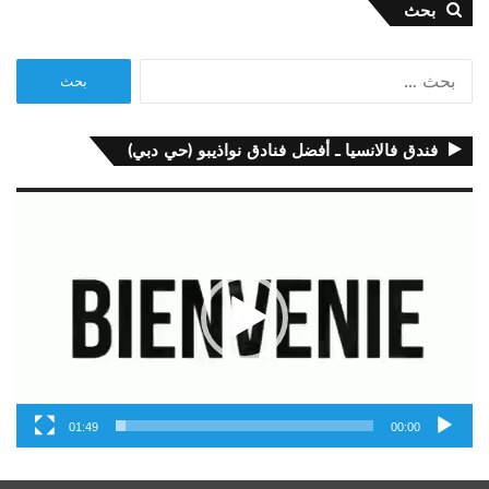
بحث
البحث
عن:
فندق فالانسيا ـ أفضل فنادق نواذيبو (حي دبي)
مشغل
الفيديو
01:49
00:00