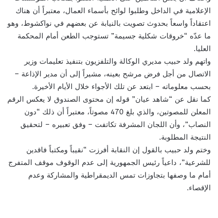
الإعلامية في الداخل وطلبوا لوائح بأسماء العمال، معتبراً أن هناك
اعتقاداً واسعاً بحدوث تصويت بالنيابة عن بعضهم في نواكشوط، وهو
ما عدّه “خروقات شكلية جسيمة” تستوجب الطعن أمام المحكمة
العليا.
واتهم ولد حبيب مديري الوكالة والتلفزيون بتنفيذ تعليمات وزير
الاتصال من أجل فرض مرشح بعينه، مشيراً إلى أن مدير الإذاعة –
بحسب معلوماته – ابتعد عن تلك الأجواء خلال الأيام الأخيرة.
كما نقل عن “شاهد عيان” قوله إن محتوى الصندوق لا يعكس الرقم
المعلن للمصوتين، والذي بلغ 470 مصوتاً، معتبراً أن ذلك “دون
النصاب”، وأن اللجان المشرفة تكاتفت – وفق تعبيره – لتحقيق
النتيجة المطلوبة.
وختم ولد حبيب بالقول إن النقابة أفرزت “نقيباً ومكتباً فاقدين
للشرعية”، داعياً رئيس الجمهورية إلى عدم الوقوف موقف المتفرج
أمام ما وصفها بتجاوزات تمس الديمقراطية والمشاركة وعدم
الإقصاء.