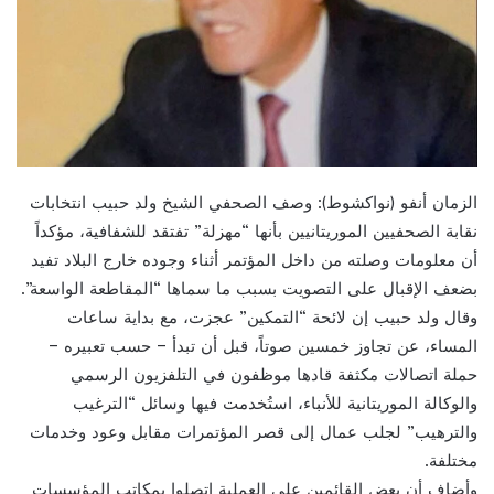
الزمان أنفو (نواكشوط): وصف الصحفي الشيخ ولد حبيب انتخابات
نقابة الصحفيين الموريتانيين بأنها “مهزلة” تفتقد للشفافية، مؤكداً
أن معلومات وصلته من داخل المؤتمر أثناء وجوده خارج البلاد تفيد
بضعف الإقبال على التصويت بسبب ما سماها “المقاطعة الواسعة”.
وقال ولد حبيب إن لائحة “التمكين” عجزت، مع بداية ساعات
المساء، عن تجاوز خمسين صوتاً، قبل أن تبدأ – حسب تعبيره –
حملة اتصالات مكثفة قادها موظفون في التلفزيون الرسمي
والوكالة الموريتانية للأنباء، استُخدمت فيها وسائل “الترغيب
والترهيب” لجلب عمال إلى قصر المؤتمرات مقابل وعود وخدمات
مختلفة.
وأضاف أن بعض القائمين على العملية اتصلوا بمكاتب المؤسسات