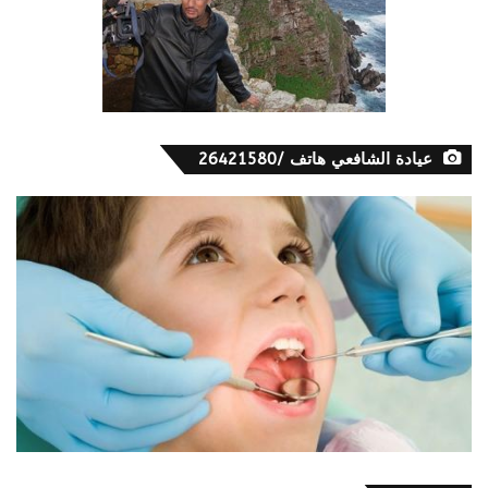
عيادة الشافعي هاتف /26421580