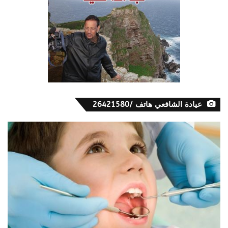
عيادة الشافعي هاتف /26421580