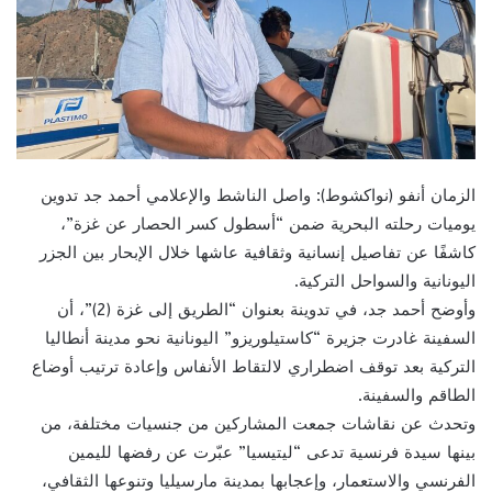
الزمان أنفو (نواكشوط): واصل الناشط والإعلامي أحمد جد تدوين
يوميات رحلته البحرية ضمن “أسطول كسر الحصار عن غزة”،
كاشفًا عن تفاصيل إنسانية وثقافية عاشها خلال الإبحار بين الجزر
اليونانية والسواحل التركية.
وأوضح أحمد جد، في تدوينة بعنوان “الطريق إلى غزة (2)”، أن
السفينة غادرت جزيرة “كاستيلوريزو” اليونانية نحو مدينة أنطاليا
التركية بعد توقف اضطراري لالتقاط الأنفاس وإعادة ترتيب أوضاع
الطاقم والسفينة.
وتحدث عن نقاشات جمعت المشاركين من جنسيات مختلفة، من
بينها سيدة فرنسية تدعى “ليتيسيا” عبّرت عن رفضها لليمين
الفرنسي والاستعمار، وإعجابها بمدينة مارسيليا وتنوعها الثقافي،