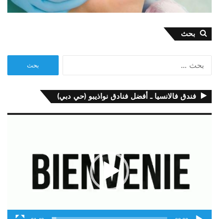
بحث
البحث
عن:
فندق فالانسيا ـ أفضل فنادق نواذيبو (حي دبي)
مشغل
الفيديو