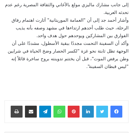
إلى جانب مشارك ماليزي مولع بالأغاني والثقافة المصرية رغم عدم
تحدثه العربية.
وأشار أحمد جد إلى أن “العمامة الموريتانية” أثارت اهتمام رفاق
الرحلة، حيث طلب أحدهم ارتداءها في مشهد وصفه بأنه يذيب
الفوارق بين المشاركين ويوحدهم حول هدف واحد.
وأكد أن السفينة التحمت مجددًا ببقية الأسطول، مشددًا على أن
الوجهة تظل ثابتة نحو غزة “لكسر الحصار وضخ الحياة في شرايين
وطن يرفض الموت”، قبل أن يختتم تدوينته بروح ساخرة قائلاً إنه
“ليس قبطان السفينة”.
لينكدإن
بينتيريست
واتساب
تيلقرام
مشاركة عبر البريد
طباعة