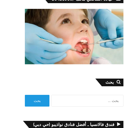
بحث
البحث
عن:
فندق فالانسيا ـ أفضل فنادق نواذيبو (حي دبي)