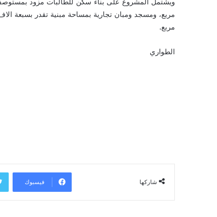
مربع.
الطواري
فيسبوك
شاركها