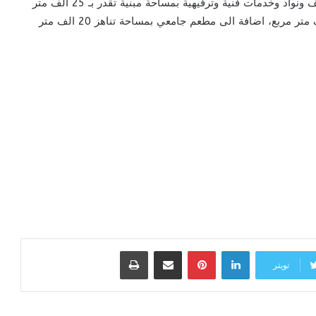
ويشتمل المشروع على بناء سكن للطالبات مزود بمستوصف ونواد وخدمات فنية وترفيهية بمساحة مبنية تقدر بـ 25 الف متر
مربع، ومسجد ومبان تجارية بمساحة مبنية تقدر بسبعة الاف متر مربع، اضافة الى مطعم جامعي بمساحة تناهز 20 الف متر
لينكدإن
بينتيريست
مشاركة عبر البريد
طباعة
تويتر