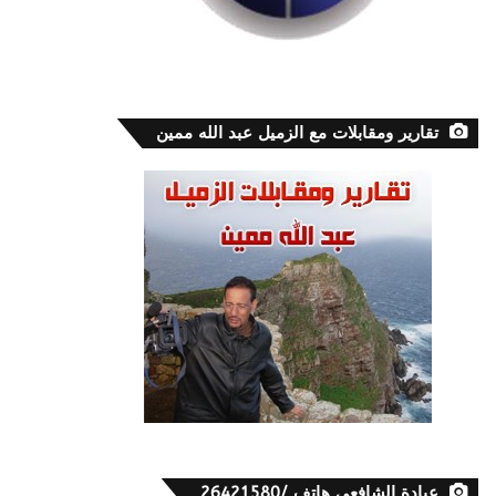
تقارير ومقابلات مع الزميل عبد الله ممين
عيادة الشافعي هاتف /26421580