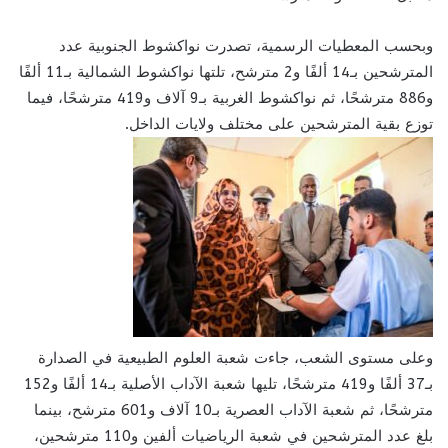
وبحسب المعطيات الرسمية، تصدرت نواكشوط الجنوبية عدد
المترشحين بـ14 ألفًا و2 مترشح، تلتها نواكشوط الشمالية بـ11 ألفًا
و886 مترشحًا، ثم نواكشوط الغربية بـ9 آلاف و419 مترشحًا، فيما
توزع بقية المترشحين على مختلف ولايات الداخل.
وعلى مستوى الشعب، جاءت شعبة العلوم الطبيعية في الصدارة
بـ37 ألفًا و419 مترشحًا، تليها شعبة الآداب الأصلية بـ14 ألفًا و152
مترشحًا، ثم شعبة الآداب العصرية بـ10 آلاف و601 مترشح، بينما
بلغ عدد المترشحين في شعبة الرياضيات ألفين و110 مترشحين،