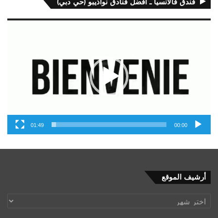
فندق فالانسيا ـ أفضل فنادق نواذيبو (حي دبي)
مشغل
الفيديو
01:49
00:00
أرشيف
أرشيف الموقع
الموقع