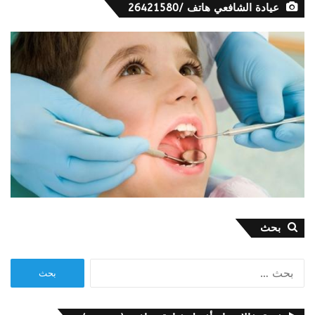
عيادة الشافعي هاتف /26421580
بحث
البحث
عن: