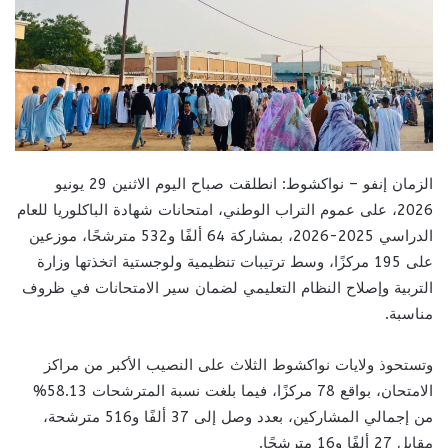
الزمان إنفو – نواكشوط: انطلقت صباح اليوم الاثنين 29 يونيو
2026، على عموم التراب الوطني، امتحانات شهادة الباكلوريا للعام
الدراسي 2025-2026، بمشاركة 64 ألفًا و532 مترشحًا، موزعين
على 195 مركزًا، وسط ترتيبات تنظيمية ولوجستية اتخذتها وزارة
التربية وإصلاح النظام التعليمي لضمان سير الامتحانات في ظروف
مناسبة.
وتستحوذ ولايات نواكشوط الثلاث على النصيب الأكبر من مراكز
الامتحان، بواقع 78 مركزًا، فيما بلغت نسبة المترشحات 58.13%
من إجمالي المشاركين، بعدد وصل إلى 37 ألفًا و516 مترشحة،
مقابل 27 ألفًا و16 مترشحًا.