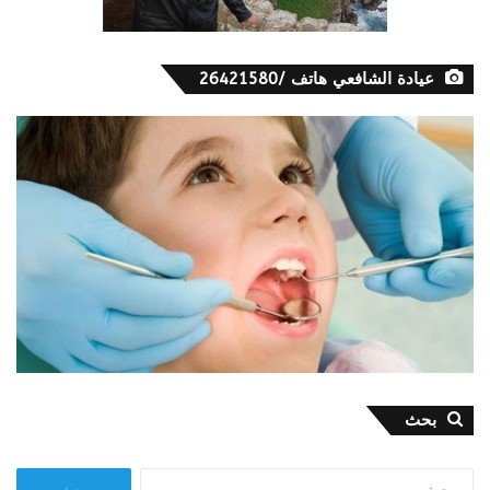
عيادة الشافعي هاتف /26421580
بحث
البحث