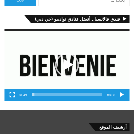
عن:
فندق فالانسيا ـ أفضل فنادق نواذيبو (حي دبي)
مشغل
الفيديو
01:49
00:00
أرشيف
أرشيف الموقع
الموقع