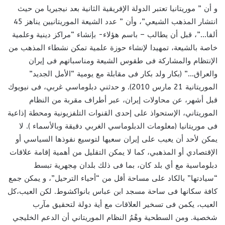
و أن ” موريتانيا تعتبر الدولة الإفريقية الثانية بعد نيجيريا من حيث
انتشار المذهب الشيعي”، وأن ” عدد الشيعة الموريتانيين يناهز 45
ألفا…”، قبل أن يطالب – باسم هؤلاء- بإنشاء “مراكز دينية وعلمية
خاصة بالشيعة، تمهيدا لإنشاء حوزة علمية تمكن نشطاء المذهب من
الإنتظام والمشاركة فى طقوس الشيعة ومناسباتهم فى إيران
والعراق…” (بكار ولد بكار فى مقابلة مع يومية “الأمل الجديد”
الموريتانية 21 مارس 2010). و حدثني دبلوماسي غربي، فى نيويوك
قبل أشهر، عن محاولات إيران، عبر أطراف مقربة من النظام
الموريتاني، الإستحواذ على إحدى القنوات التلفزيونية ومحطة إذاعية
فى موريتانيا (معلومات الدبلوماسي الغربي دقيقة وبالأسماء ). لا
يمكن لأحد أن يعيب على إيران سعيها لتوسيع نفوذها السياسي أو
الإقتصادي أو المذهبي، كما لا يمكن التقليل من أهمية إقامة علاقات
دبلوماسية مع أي بلد كان، بما فى ذلك بلدان مِجهرية تبسط
“سيادتها” بالكاد على مساحة أقل من “أحياء الترحيل”، و يمكن جمع
كافة سكانها فى ساحة مسجد ابن عباس بانواكشوط. لكن العيب،كل
العيب، يكمن فى تسخير العلاقات مع أية دولة لتحقيق مآرب
شخصية. ومن السطحية وهْمُ النظام الموريتاني أن الدعم الخليجي