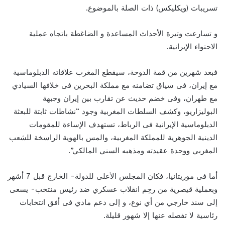
تسريبات (ويكليكس) ذات الصلة بالموضوع.
و تسارعت وتيرة الأحداث المساعدة و الضاغطة باتجاه عملية
الاحتواء الإيرانية.
فبعد شهرين من قمة الدوحة، سيقطع المغرب علاقاته الدبلوماسية
مع إيران، فى سياق تضامنه مع مملكة البحرين فى خلافها السيادي
مع طهران، وفى خضم حديث عن تقارب بين إيران وجبهة
البوليزاريو، وكشف السلطات المغربية وجود “نشاطات ثابتة للبعثة
الدبلوماسية الإيرانية فى الرباط، تستهدف الإساءة للمقومات
الدينية الجوهرية للمملكة المغربية، والمس بالهوية الراسخة للشعب
المغربي ووحدة عقيدته ومذهبه السني المالكي”.
أما فى موريتانيا، فكان المجلس الأعلى للدولة- الخارج قبل 7 أشهر
وبعملية قيصرية من رحِم انقلاب عسكري ضد رئيس منتخب- يسعى
إلى سند خارجي من أي نوع، و إلى دعم مادي فى أفق انتخابات
رئاسية لا تفصله عنها إلا شهور قليلة.