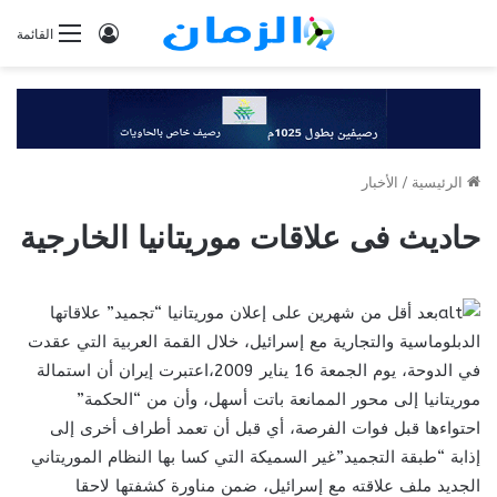
تسجيل
القائمة
الدخول
الرئيسية
/
الأخبار
حاديث فى علاقات موريتانيا الخارجية
بعد أقل من شهرين على إعلان موريتانيا “تجميد” علاقاتها
الدبلوماسية والتجارية مع إسرائيل، خلال القمة العربية التي عقدت
في الدوحة، يوم الجمعة 16 يناير 2009،اعتبرت إيران أن استمالة
موريتانيا إلى محور الممانعة باتت أسهل، وأن من “الحكمة”
احتواءها قبل فوات الفرصة، أي قبل أن تعمد أطراف أخرى إلى
إذابة “طبقة التجميد”غير السميكة التي كسا بها النظام الموريتاني
الجديد ملف علاقته مع إسرائيل، ضمن مناورة كشفتها لاحقا