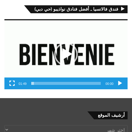
فندق فالانسيا ـ أفضل فنادق نواذيبو (حي دبي)
مشغل
الفيديو
01:49
00:00
أرشيف
أرشيف الموقع
الموقع