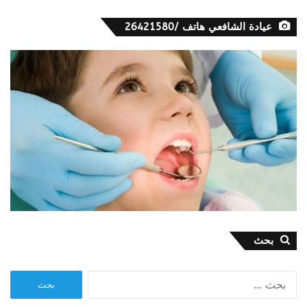
عيادة الشافعي هاتف /26421580
بحث
البحث
عن: