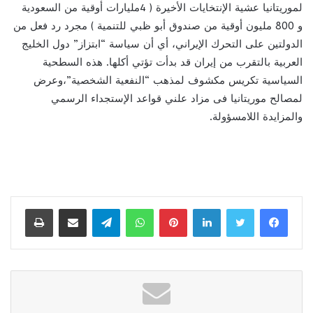
لموريتانيا عشية الإنتخايات الأخيرة ( 4مليارات أوقية من السعودية
و 800 مليون أوقية من صندوق أبو ظبي للتنمية ) مجرد رد فعل من
الدولتين على التحرك الإيراني، أي أن سياسة “ابتزاز” دول الخليج
العربية بالتقرب من إيران قد بدأت تؤتي أكلها. هذه السطحية
السياسية تكريس مكشوف لمذهب “النفعية الشخصية”،وعرض
لمصالح موريتانيا فى مزاد علني قواعد الإستجداء الرسمي
والمزايدة اللامسؤولة.
لينكدإن
بينتيريست
واتساب
تيلقرام
مشاركة عبر البريد
طباعة