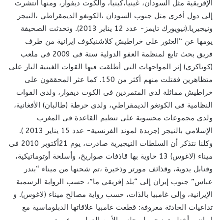
الإفريقية مثل السودان، غينيا،كينيا، والكوت ديفوار، ومنها انتشرت
إلى دول أخرى مثل جنوب السودان ،الكونغو الديمقراطي ،النيجر
ونيجيريا.(نيويورك تايمز- عدد 12 يناير 2013). وتحدثت الصحيفة
يومها عن “العثور على خراطيش كلاشنيكوف إيرانية من طرف
فريق بحث تابع لمنظمة العفو الدولية سنة فى 2009 فى ملعب
(كوناكري) إثر المواجهات التي أطلقت فيها القوات الغينية النار على
متظاهرين فقتلت منهم أكثر من 150. كما عثر المحققون على
خراطيش مماثلة لدى المتمردين فى الكوت ديفوار، ولدى القوات
النظامية فى الكونغو الديمقراطي، ولدى حرطة (طالبان) الأفغانية،
ولدى مجموعات محسوبة على تنظيم القاعدة فى المغرب
الإسلامي بالنيجر (جريدة لموند الفرنسية- عدد 15 يناير 2013 ).
وكلنا نتذكر أن السلطات النيجيرية صادرت، يوم 21أكتوبر 2010 فى
ميناء (لاغوس) 13 حاوية بها قاذفات صواريخ، وأسلحة أوتوماتيكية،
وقنابل يدوية، وقذائف مورتر وذخيرة ،تم شحنها من ميناء “بندر
عباس” جنوب إيران إلى “بلد إفريقي ما”، حسب الرواية الرسمية
الإيرانية، وإلى غامبيا بالذات، حسب رواية مصالح ميناء (لاغوس). و
تداعيات الحادثة معروفة: قطعت غامبيا علاقاتها الدبلوماسية مع
إيران، وأخطرت نيجيريا مجلس الأمن الدولي، وعبرت