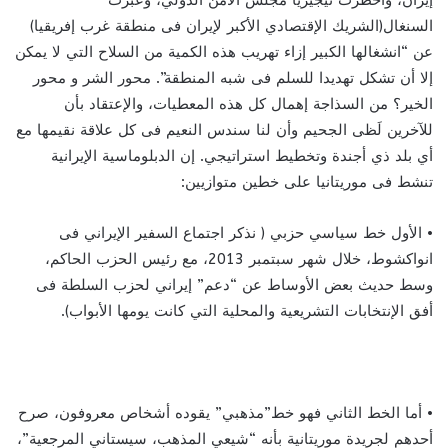
السنغال(الشريك الإقتصادي الأكبر لإيران فى منطقة غرب إفريقيا)
عن “انشغالها الكبير إزاء تهريب هذه الكمية من السلاح التي لا يمكن
إلا أن تشكل تهديدا للسلم فى شبه المنطقة”. محور الشر و محور
الخير؟ من السذاجة إهمال كل هذه المعطيات، والإعتقاد بأن
للآخرين لَظى الجحيم وأن لنا سندس النعيم فى كل علاقة نقيمها مع
أي بلد ذي أجندة وتخطيط استراتيجي. إن الدبلوماسية الإيرانية
تنشط فى موريتانيا على خطين متوازيين:
• الأول خط سياسي حزبي ( نذكر اجتماع السفير الإيراني فى
انواكشوط، خلال شهر سبتمبر 2013، مع رئيس الحزب الحاكم،
وسط حديث بعض الأوساط عن “دعم” إيراني لحزب السلطة فى
أفق الإنتخابات التشريعية والمحلية التي كانت يومها الأبواب).
• أما الخط الثاني فهو خط”مذهبي” يقوده أشخاص معروفون، صرح
أحدهم لجريدة موريتانية بأنه “شيعي المذهب، سيستاني المرجعية”،