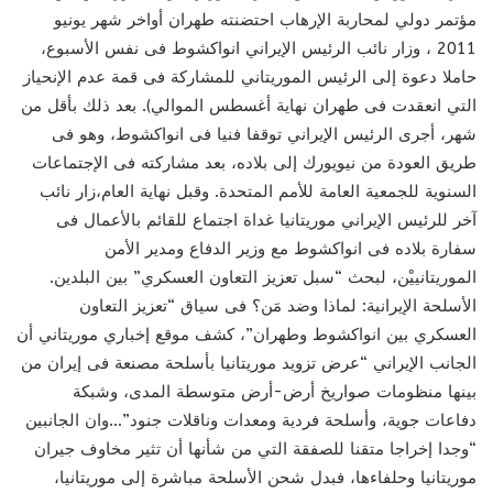
مؤتمر دولي لمحاربة الإرهاب احتضنته طهران أواخر شهر يونيو
2011 ، وزار نائب الرئيس الإيراني انواكشوط فى نفس الأسبوع،
حاملا دعوة إلى الرئيس الموريتاني للمشاركة فى قمة عدم الإنحياز
التي انعقدت فى طهران نهاية أغسطس الموالي). بعد ذلك بأقل من
شهر، أجرى الرئيس الإيراني توقفا فنيا فى انواكشوط، وهو فى
طريق العودة من نيويورك إلى بلاده، بعد مشاركته فى الإجتماعات
السنوية للجمعية العامة للأمم المتحدة. وقبل نهاية العام،زار نائب
آخر للرئيس الإيراني موريتانيا غداة اجتماع للقائم بالأعمال فى
سفارة بلاده فى انواكشوط مع وزير الدفاع ومدير الأمن
الموريتانييْن، لبحث “سبل تعزيز التعاون العسكري” بين البلدين.
الأسلحة الإيرانية: لماذا وضد مَن؟ فى سياق “تعزيز التعاون
العسكري بين انواكشوط وطهران”، كشف موقع إخباري موريتاني أن
الجانب الإيراني “عرض تزويد موريتانيا بأسلحة مصنعة فى إيران من
بينها منظومات صواريخ أرض-أرض متوسطة المدى، وشبكة
دفاعات جوية، وأسلحة فردية ومعدات وناقلات جنود”…وان الجانبين
“وجدا إخراجا متقنا للصفقة التي من شأنها أن تثير مخاوف جيران
موريتانيا وحلفاءها، فبدل شحن الأسلحة مباشرة إلى موريتانيا،