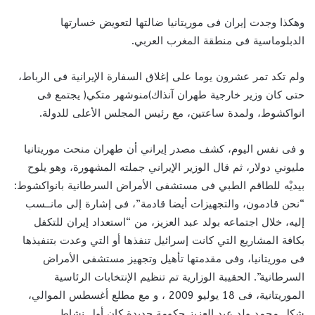
وهكذا وجدت إيران فى موريتانيا ضالتها لتعويض خسارتها
الدبلوماسية فى منطقة المغرب العربي.
ولم تكد تمر عشرون يوما على إغلاق السفارة الإيرانية فى الرباط،
حتى كان وزير خارجية طهران آنذاك)منوشهر متكي( يجتمع فى
انواكشوط، ولمدة ساعتين، مع رئيس المجلس الأعلى للدولة.
و فى نفس اليوم، كشف مصدر إيراني أن طهران منحت موريتانيا
مليوني دولار، ثم قال الوزير الإيراني جملته المشهورة، وهو يلوح
بيديْه للطاقم الطبي فى مستشفى الأمراض السرطانية بانواكشوط:
“نحن قادمون، والتجهيزات أيضا قادمة”، فى إشارة إلى مانــسب
إليه، خلال اجتماعه بولد عبد العزيز، من “استعداد إيران للتكفل
بكافة المشاريع التي كانت إسرائيل تنفذها أو التي وعدت بتنفيذها
فى موريتانيا، وفى مقدمتها تأهيل وتجهيز مستشفى الأمراض
السرطانية”. الحقيبة الوزارية تم تنظيم الإنتخابات الرئاسية
الموريتانية، فى 18 يوليو 2009 ، و مع مطلع أغسطس الموالي،
شكل محمد ولد عبد العزيز حكومة جديدة كان أول نشاط