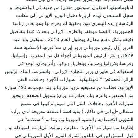
لدبلوماسيتها استقبالَ )منوشهر متكي( من جديد فى انواكشوط. و
سجل المتتبعون لهذه الزيارة دخول الوزير الإيراني إلى مكاتب
الرئاسة و يده اليسرى تنوء بحقيبة لم يخرج بها وهو يغادر رئاسة
الجمهورية. (القصة موثقة…والطرف الإيراني يتحدث عنها بتفاصيل
دقيقة،ولكل مقام مقال). وبحلول العام 2010 ، سيكون ولد عبد
العزيز أول رئيس موريتاني يزور إيران منذ ثورتها الإسلامية سنة
1979. و عَبَرَ الرئيس الموريتاني أجواء كل من المغرب، وإسبانيا،
وفرنسا،وكرواتيا،وصربيا، وبلغاريا، وتركيا، وأذربيجان، ليجد فى
استقباله فى طهران وزير التجارة الإيراني. واسترعت انتباه الرئيس
الزائر الخصائصُ “الميكانيكية” لسيارات الأجرة وحافلات النقل
الإيرانية، فطلب من مضيفيه تزويد موريتانيا بما مجموعه 750 سيارة
من الصنفين، والتزم بنك (صادرات إيران) بتمويل الصفقة، وتوفير
سيارات الأجرة وحافلات النقل التي سيتم تركيبها فى مصنع
سنغالي-إيراني فى داكار. ( بقية قصة الصفقة معروفة لدى وزارة
الشؤون الإقتصادية والتنمية الموريتانية، وما تم “استلامه” فى
إطارها من سيارات “الأجرة” معلوم). وتوالت الزيارات المتبادلة بين
كبار المسؤولين فى البلدين( شارك الوزير الأول الموريتاني في