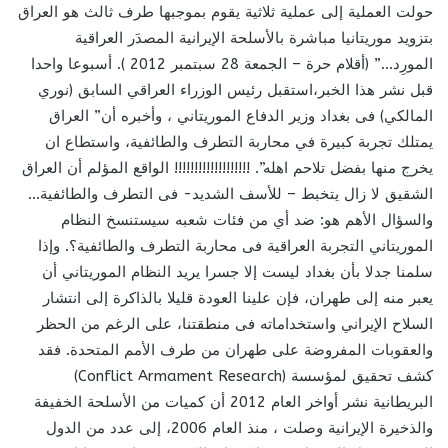
حولت العملية إلى عملية ثلاثية يقوم بموجبها طرف ثالث هو العراق
بتزويد موريتانيا مباشرة بالأسلحة الإيرانية المصدَر العراقية
المورِد…” (أقلام حرة – الجمعة 28 سبتمبر 2012 ). أسبوعا واحدا
قبل نشر هذا الخبر،استقبل رئيس الوزراء العراقي السابق (نوري
المالكي) فى بغداد وزير الدفاع الموريتاني ، وأخبره أن” العراق
يمتلك تجربة كبيرة في محاربة التطرف والطائفية، واستطاع ان
يخرج منها بفضل تلاحم اهله”. !!!!!!!!!!!!!!!!!!! الواقع المؤلم أن العراق
الشقيق لا زال يتخبط – للأسف الشديد- فى التطرف والطائفية…
والسؤال الأهم هو: ضد أي من فئات شعبه سيستنسخ النظام
الموريتاني التجربة العراقية فى محاربة التطرف والطائفية؟. وإذا
سلمنا جدلا بأن بغداد ليست إلا جسرا يريد النظام الموريتاني أن
يعبر منه إلى طهران، فإن علينا العودة قليلا بالذاكرة إلى انتشار
السلاح الإيراني واستخداماته فى منطقتنا، على الرغم من الحظر
والعقوبات المفروضة على طهران من طرف الأمم المتحدة. فقد
كشف تحقيق لمؤسسة (Conflict Armament Research)
البريطانية نشر أواخر العام 2012 أن كميات من الأسلحة الخفيفة
والذخيرة الإيرانية وصلت ، منذ العام 2006، إلى عدد من الدول